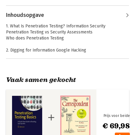
Andere boeken door Ric Messier
Inhoudsopgave
1. What Is Penetration Testing? Information Security
Penetration Testing vs Security Assessments
Who does Penetration Testing
2. Digging for Information Google Hacking
Social Networking
Job Sites
Technical sources (e.g., regional Internet registries)
Vaak samen gekocht
3. What’s Open? Port scanning
CEH v12 Certified
CEH v11 Certified
Banner grabbing
Ethical Hacker
Ethical Hacker
Study Guide with
Study Guide
750 Practice Test
4. Vulnerabilities Scanning for vulnerabilities
Questions
Nessus vs Nexpose vs OpenVAS
Fuzzing
Prijs voor beide
5. Exploitation Using Metasploit
€ 69,98
Exploit Database