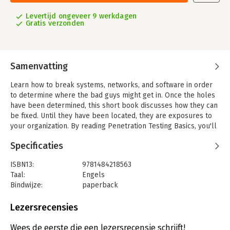
Levertijd ongeveer 9 werkdagen
Gratis verzonden
Samenvatting
Learn how to break systems, networks, and software in order
to determine where the bad guys might get in. Once the holes
have been determined, this short book discusses how they can
be fixed. Until they have been located, they are exposures to
your organization. By reading Penetration Testing Basics, you'll
gain the foundations of a simple methodology used to perform
Specificaties
penetration testing on systems and networks for which you are
responsible.
ISBN13:
9781484218563
What You Will Learn
Taal:
Engels
-Identify security vulnerabilities
Bindwijze:
paperback
-Use some of the top security tools to identify holes
Uitgever:
Apress
-Read reports from testing tools
Verschijningsdatum:
15-7-2016
Lezersrecensies
-Spot and negate common attacks
-Identify common Web-based attacks and exposures as well as
Wees de eerste die een lezersrecensie schrijft!