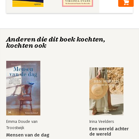
6. Breaking Web Sites Common Vulnerabilities&lt; Web
Scanning
7. Reporting
Anderen die dit boek kochten,
kochten ook
Beginning Rust
GSEC GIAC Security
Programming
Essentials
Certification All-in-
One Exam Guide
Bekijk alle boeken
Emma Doude van
Irina Veelders
Troostwijk
Een wereld achter
de wereld
Mensen van de dag