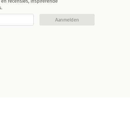
 en recensies, inspirerende
s.
Aanmelden