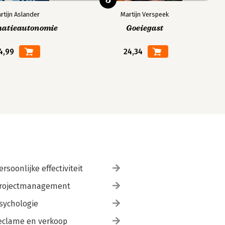
rtijn Aslander
Martijn Verspeek
matieautonomie
Goeiegast
4,99
24,34
ersoonlijke effectiviteit
rojectmanagement
sychologie
eclame en verkoop