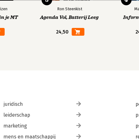
izen
Ron Steenkist
Ma
in je MT
Agenda Vol, Batterij Leeg
Infor
24,50
2
juridisch
p
leiderschap
p
marketing
p
mens en maatschappij
r