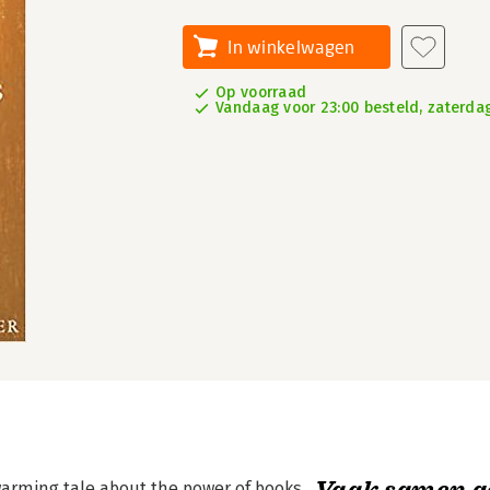
In winkelwagen
Op voorraad
Vandaag voor 23:00 besteld, zaterdag
Vaak samen g
warming tale about the power of books,