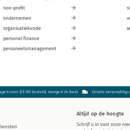
non-profit
s
ondernemen
v
organisatiekunde
w
personal finance
personeelsmanagement
gen voor 23:00 besteld, morgen in huis
Gratis verzending
Altijd op de hoogte
Schrijf u in voor onze nie
diensten