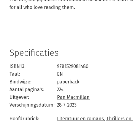
for all who love reading them.
Specificaties
ISBN13:
9781529081480
Taal:
EN
Bindwijze:
paperback
Aantal pagina's:
224
Uitgever:
Pan Macmillan
Verschijningsdatum:
28-7-2023
Hoofdrubriek:
Literatuur en romans
,
Thrillers e