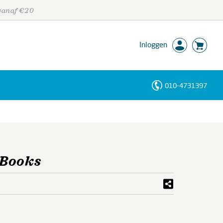
 vanaf €20
Inloggen
010-4731397
Personen
Trefwoorden
 Books