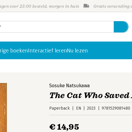
gen voor 23:00 besteld, morgen in huis
Gratis verzending
rige boeken
Interactief leren
Nu lezen
Sosuke Natsukawa
The Cat Who Saved
Paperback
EN
2023
9781529081480
€ 14,95