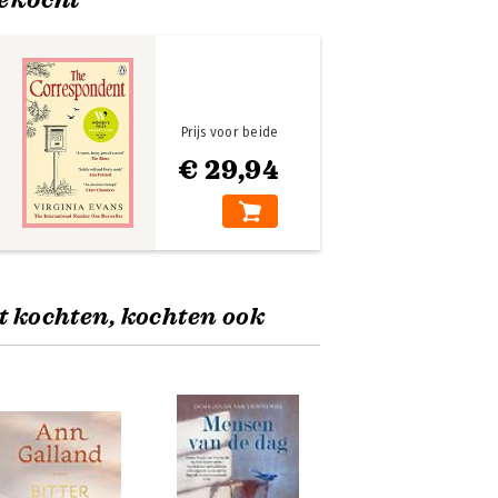
Prijs voor beide
€ 29,94
t kochten, kochten ook