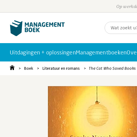
Op werkda
Uitdagingen + oplossingen
Managementboeken
Ove
Boek
Literatuur en romans
The Cat Who Saved Books