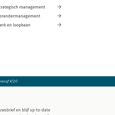
trategisch management
erandermanagement
erk en loopbaan
 vanaf €20
uwsbrief en blijf up-to-date