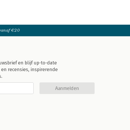
 vanaf €20
uwsbrief en blijf up-to-date
 en recensies, inspirerende
s.
Aanmelden