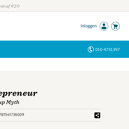
 vanaf €20
Inloggen
010-4731397
Personen
Trefwoorden
repreneur
tup Myth
781541736009