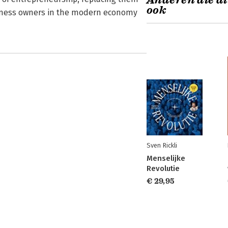
Anderen die di
ook
usiness owners in the modern economy
Sven Rickli
Menselijke
Revolutie
€ 29,95