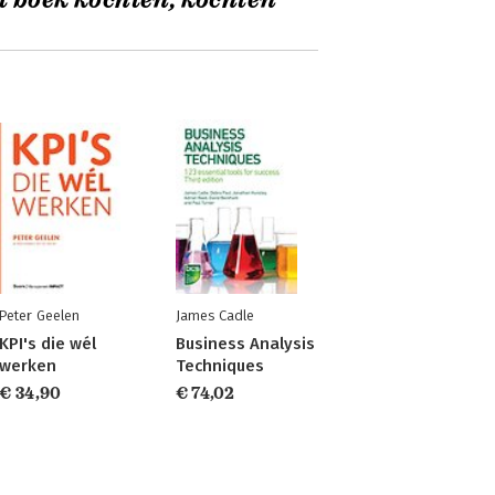
t boek kochten, kochten
Peter Geelen
James Cadle
KPI's die wél
Business Analysis
werken
Techniques
€ 34,90
€ 74,02