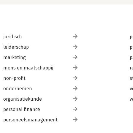
juridisch
p
leiderschap
p
marketing
p
mens en maatschappij
r
non-profit
s
ondernemen
v
organisatiekunde
w
personal finance
personeelsmanagement