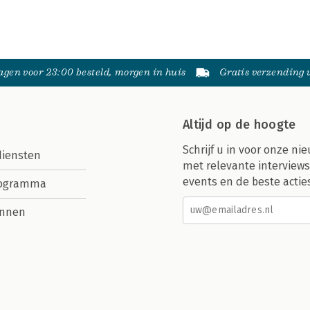
gen voor 23:00 besteld, morgen in huis
Gratis verzending
Altijd op de hoogte
Schrijf u in voor onze nie
diensten
met relevante interviews
events en de beste actie
rogramma
nnen