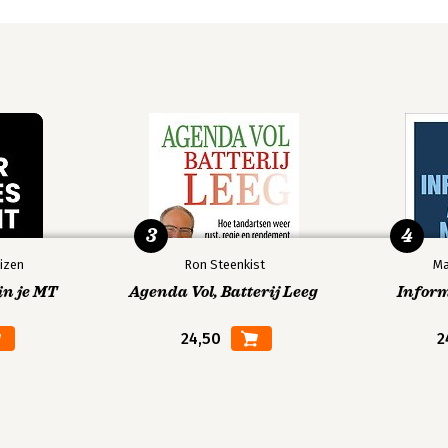
3
4
izen
Ron Steenkist
Ma
in je MT
Agenda Vol, Batterij Leeg
Infor
24,50
2