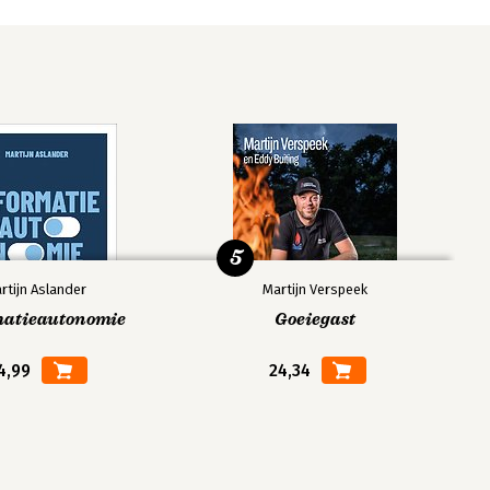
5
rtijn Aslander
Martijn Verspeek
matieautonomie
Goeiegast
4,99
24,34