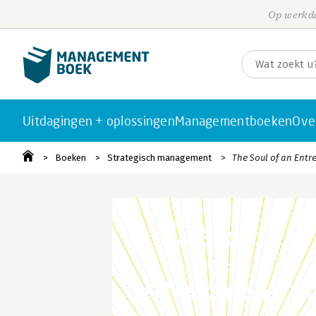
Op werkda
Uitdagingen + oplossingen
Managementboeken
Ove
Boeken
Strategisch management
The Soul of an Entr