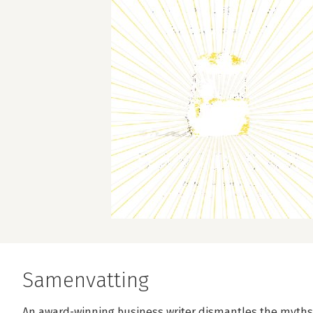
Samenvatting
An award-winning business writer dismantles the myths