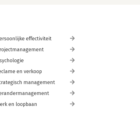
ersoonlijke effectiviteit
rojectmanagement
sychologie
eclame en verkoop
trategisch management
erandermanagement
erk en loopbaan