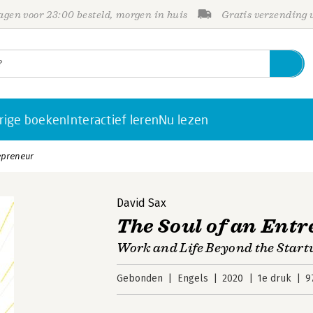
gen voor 23:00 besteld, morgen in huis
Gratis verzending
rige boeken
Interactief leren
Nu lezen
epreneur
David Sax
The Soul of an Ent
Work and Life Beyond the Star
Gebonden
Engels
2020
1e druk
9