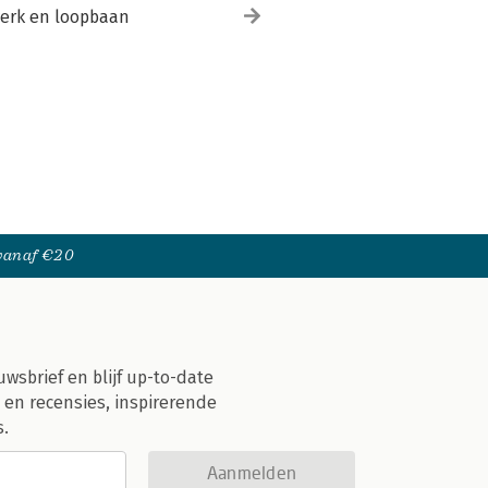
erk en loopbaan
 vanaf €20
uwsbrief en blijf up-to-date
 en recensies, inspirerende
s.
Aanmelden