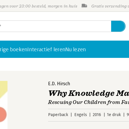
gen voor 23:00 besteld, morgen in huis
Gratis verzending
rige boeken
Interactief leren
Nu lezen
E.D. Hirsch
Why Knowledge Ma
Rescuing Our Children from Fai
Paperback
Engels
2016
1e druk
9