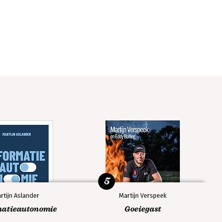
5
rtijn Aslander
Martijn Verspeek
matieautonomie
Goeiegast