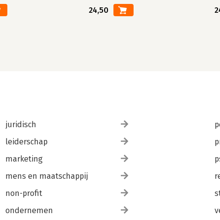
24,50
2
juridisch
p
leiderschap
p
marketing
p
mens en maatschappij
r
non-profit
s
ondernemen
v