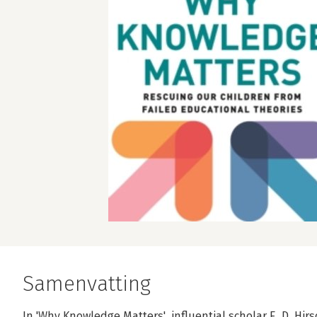
Samenvatting
In 'Why Knowledge Matters', influential scholar E. D. Hirsc