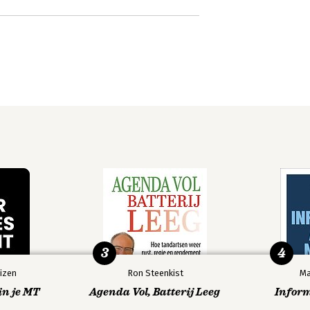
3
4
izen
Ron Steenkist
Ma
in je MT
Agenda Vol, Batterij Leeg
Infor