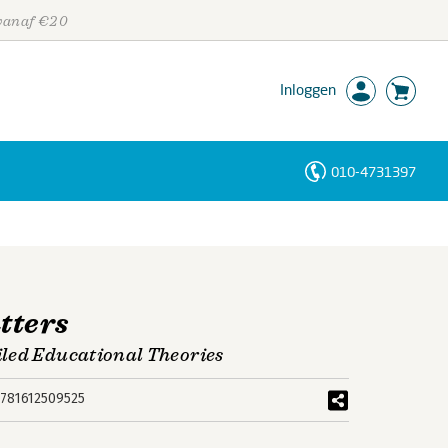
 vanaf €20
Inloggen
010-4731397
Personen
Trefwoorden
tters
led Educational Theories
781612509525