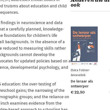
Anderen die di
ook
d truisms about education and child
sequences.
t findings in neuroscience and data
hat a carefully planned, knowledge-
 foundations for children's life
all backgrounds. In the absence of a
e reduced to measuring skills rather
ackgrounds cannot develop the
ocates for updated policies based on a
science, developmental psychology, and
Elvira Folmer-
Annevelink
De leraar als
 education: the over-testing of
ontwerper
reschool gains; the narrowing of the
€ 22,50
ographic groups; and the reliance on
 Hirsch examines evidence from the
edge-based approach to schooling has