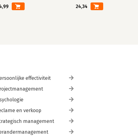
4,99
24,34
ersoonlijke effectiviteit
rojectmanagement
sychologie
eclame en verkoop
trategisch management
erandermanagement