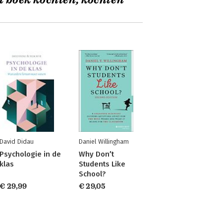
t boek kochten, kochten
David Didau
Daniel Willingham
Psychologie in de
Why Don′t
klas
Students Like
School?
€ 29,99
€ 29,05