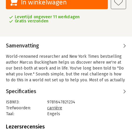
In winkelwagen
Levertijd ongeveer 11 werkdagen
Gratis verzonden
Samenvatting
World-renowned researcher and New York Times bestselling
author Marcus Buckingham helps us discover where we're at
our best-both at work and in life. You've long been told to "Do
what you love." Sounds simple, but the real challenge is how
to do this in a world not set up to help you. Most of us actually
don't know the real truth of what we love-what engages us and
Specificaties
makes us thrive-and our workplaces, jobs, schools, even our
parents, are focused instead on making us conform.
ISBN13:
9781647821234
Sadly, no person or system is dedicated to discovering the
Trefwoorden:
carrière
crucial intersection between what you love to do and how you
Taal:
Engels
contribute it to others. In this eye-opening, uplifting book,
Bindwijze:
ingenaaid
Buckingham shows you how to break free from this
Aantal pagina's:
320
Lezersrecensies
conformity-how to decode your own loves, turn them into their
Uitgever:
Harvard Business Review Press