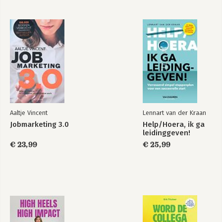
HBR's 10 Must
HBR's 10 Must
Reads on
Reads on Lifelong
Performance
Learning (with
Management
bonus article "The
Right Mindset for
Success" with Carol
Dweck)
Aaltje Vincent
Lennart van der Kraan
Bekijk alle boeken
Jobmarketing 3.0
Help/Hoera, ik ga
leidinggeven!
€ 23,99
€ 25,99