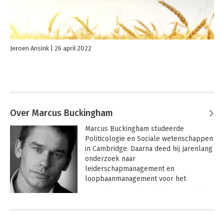
Jeroen Ansink
26 april 2022
Over Marcus Buckingham
Marcus Buckingham studeerde 
Politicologie en Sociale wetenschappen 
in Cambridge. Daarna deed hij jarenlang 
onderzoek naar 
leiderschapmanagement en 
loopbaanmanagement voor het 
Amerikaanse onderzoeksbureau Gallup. 
Hij werkt nu als onafhankelijk 
Andere boeken door Marcus
consultant, trainer en spreker.
Buckingham