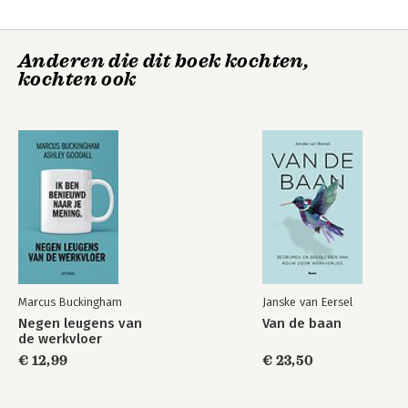
Anderen die dit boek kochten,
kochten ook
HBR's 10 Must
HBR's 10 Must
Reads for New
Reads on Managing
Managers, Updated
People
and Expanded
(featuring
"Becoming the
Marcus Buckingham
Janske van Eersel
Boss" by Linda A.
Negen leugens van
Van de baan
Hill)
de werkvloer
€ 12,99
€ 23,50