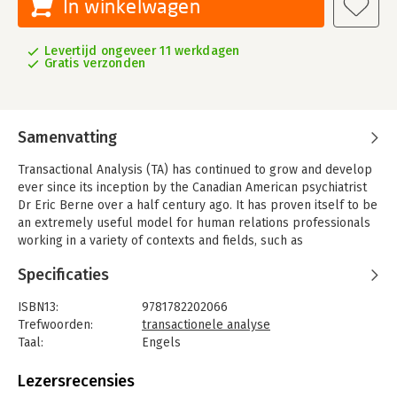
In winkelwagen
Levertijd ongeveer 11 werkdagen
Gratis verzonden
Samenvatting
Transactional Analysis (TA) has continued to grow and develop
ever since its inception by the Canadian American psychiatrist
Dr Eric Berne over a half century ago. It has proven itself to be
an extremely useful model for human relations professionals
working in a variety of contexts and fields, such as
psychotherapy, coaching and counselling, management and
Specificaties
organisational development, or parenting and education.
TA combines an accessible theory on the development of
ISBN13:
9781782202066
people and systems with a practical approach, centred on the
Trefwoorden:
transactionele analyse
possibilities of change, growth and development. Into TA is a
Taal:
Engels
comprehensive textbook of contemporary TA in theory and
Bindwijze:
paperback
practice. The first section of the book focusses on theory,
Aantal pagina's:
444
Lezersrecensies
presented so that both beginning and experienced
Uitgever:
Taylor & Francis