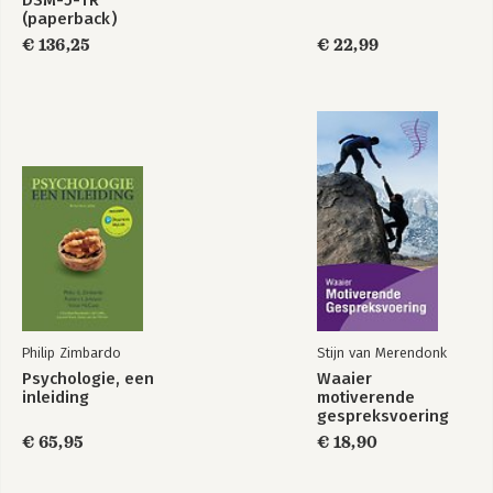
DSM-5-TR
(paperback)
€ 136,25
€ 22,99
Leerboek
Einstein en de
Transactionele
kunst van
Analyse
duurzaam
leidinggeven
Bekijk alle boeken
Philip Zimbardo
Stijn van Merendonk
Psychologie, een
Waaier
inleiding
motiverende
gespreksvoering
€ 65,95
€ 18,90