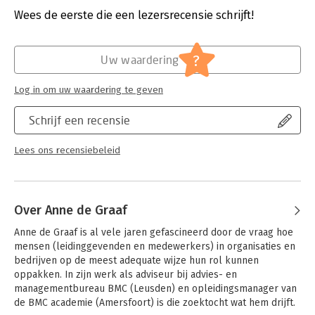
professionals will find much of value. TA theory is then further
Druk:
1
Wees de eerste die een lezersrecensie schrijft!
integrated with other current models of psychology, education,
Verschijningsdatum:
12-1-2016
and organisational consultation.
Hoofdrubriek:
Psychologie
?
Uw waardering
The second section provides rich and stimulating examples of
TA in practice that bring the theory to life.
Log in om uw waardering te geven
Schrijf een recensie
Lees ons recensiebeleid
Over Anne de Graaf
Anne de Graaf is al vele jaren gefascineerd door de vraag hoe 
mensen (leidinggevenden en medewerkers) in organisaties en 
bedrijven op de meest adequate wijze hun rol kunnen 
oppakken. In zijn werk als adviseur bij advies- en 
managementbureau BMC (Leusden) en opleidingsmanager van 
de BMC academie (Amersfoort) is die zoektocht wat hem drijft. 
