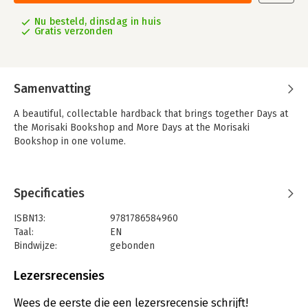
Nu besteld, dinsdag in huis
Gratis verzonden
Samenvatting
A beautiful, collectable hardback that brings together Days at
the Morisaki Bookshop and More Days at the Morisaki
Bookshop in one volume.
Specificaties
ISBN13:
9781786584960
Taal:
EN
Bindwijze:
gebonden
Aantal pagina's:
336
Uitgever:
Bonnier Books Ltd
Lezersrecensies
Verschijningsdatum:
31-10-2024
Wees de eerste die een lezersrecensie schrijft!