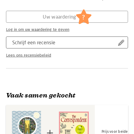
Hoofdrubriek:
Literatuur en romans
,
Sport, hobby,
lifestyle
Serie:
The Morisaki Bookshop series
?
Uw waardering
Log in om uw waardering te geven
Schrijf een recensie
Lees ons recensiebeleid
Vaak samen gekocht
Prijs voor beide