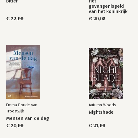
Bitter
Het
gevangenisgeld
van het koninkrijk
der Nederlanden
€ 22,99
€ 29,95
1823-1861
Emma Doude van
Autumn Woods
Troostwijk
Nightshade
Mensen van de dag
€ 20,99
€ 21,99