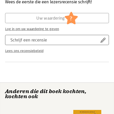
Wees de eerste die een lezersrecensie schrijft!
and packed with fascinating case studies, Pre-Suasion is a
Hoofdrubriek:
Persoonlijke effectiviteit
masterclass in enhancing your powers of influence.
"Mind-blowing." (Management Today). "Accessible and
?
intellectually rigorous." (Books of the Year, The Times).
Uw waardering
"Fascinating, fluent and original." (Tim Harford, author of The
Undercover Economist Strikes Back).
Log in om uw waardering te geven
Schrijf een recensie
Lees ons recensiebeleid
Anderen die dit boek kochten,
kochten ook