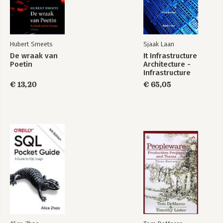
Hubert Smeets
Sjaak Laan
De wraak van
It Infrastructure
Poetin
Architecture -
Infrastructure
Building Blocks and
€ 13,20
€ 65,05
Concepts Third
Edition