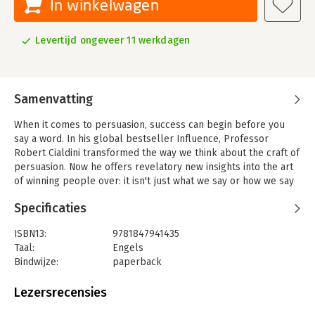
In winkelwagen
Levertijd ongeveer 11 werkdagen
Samenvatting
When it comes to persuasion, success can begin before you
say a word. In his global bestseller Influence, Professor
Robert Cialdini transformed the way we think about the craft of
persuasion. Now he offers revelatory new insights into the art
of winning people over: it isn't just what we say or how we say
it that counts, but also what goes on in the moments before we
Specificaties
speak. This is the world of "Pre-suasion", where subtle turns of
phrase, seemingly insignificant visual cues, and apparently
ISBN13:
9781847941435
unimportant details of location can prime people to say "Yes"
Taal:
Engels
even before they are asked. And as Cialdini reveals, it's a world
Bindwijze:
paperback
you can master. If you understand the tools of pre-suasion, you
Aantal pagina's:
432
will better placed to win a debate, get support for an idea or
Uitgever:
Cornerstone
Lezersrecensies
cause, promote a campaign - even persuade yourself to do
Verschijningsdatum:
20-8-2025
something you find difficult. Drawing on the latest research,