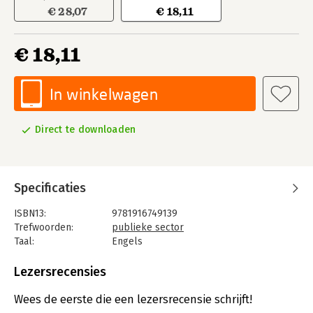
€ 28,07
€ 18,11
€ 18,11
In winkelwagen
Direct te downloaden
Specificaties
ISBN13:
9781916749139
Trefwoorden:
publieke sector
Taal:
Engels
Bindwijze:
e-book
Beveiliging:
adobe
Lezersrecensies
Bestandsformaat:
epub
Aantal pagina's:
4
Wees de eerste die een lezersrecensie schrijft!
Uitgever:
London Publishing Partnership