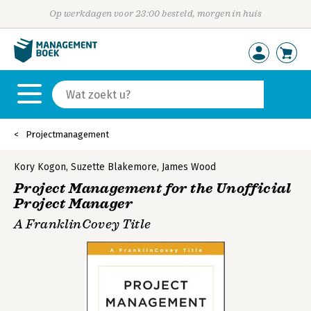
Op werkdagen voor 23:00 besteld, morgen in huis
Projectmanagement
Kory Kogon
,
Suzette Blakemore
,
James Wood
Project Management for the Unofficial
Project Manager
A FranklinCovey Title