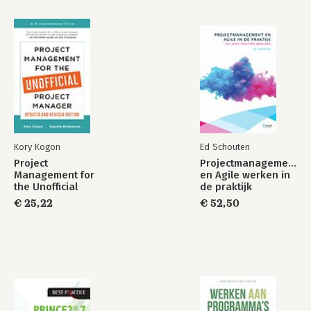
Bekijk alle boeken
How Fiction Works
ABAP Cookbook -
Programming
Recipes for
Everyday Solutions
Kory Kogon
Ed Schouten
Project
Projectmanagement
Management for
en Agile werken in
the Unofficial
de praktijk
Project Manager
€ 25,22
€ 52,50
(Updated and
Revised Edition)
Hoe fictie werkt