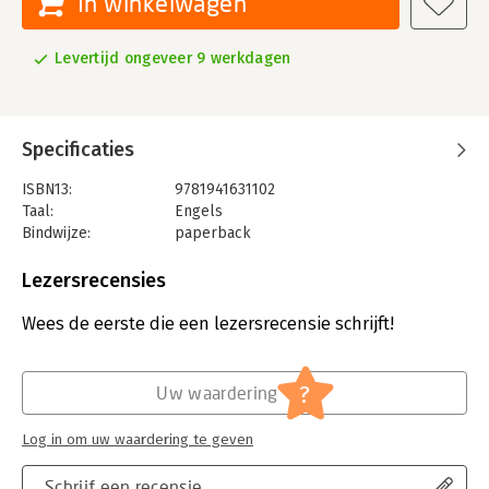
In winkelwagen
Levertijd ongeveer 9 werkdagen
Specificaties
ISBN13:
9781941631102
Taal:
Engels
Bindwijze:
paperback
Aantal pagina's:
256
Uitgever:
BenBella Books
Lezersrecensies
Verschijningsdatum:
7-4-2022
Wees de eerste die een lezersrecensie schrijft!
Hoofdrubriek:
Projectmanagement
?
Uw waardering
Log in om uw waardering te geven
Schrijf een recensie