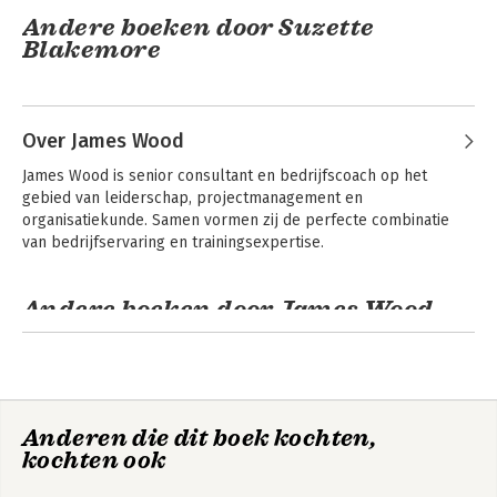
Andere boeken door Suzette
Blakemore
De 5 keuzes voor
Project
buitengewone
Management for
Over James Wood
productiviteit
the Unofficial
Project Manager
James Wood is senior consultant en bedrijfscoach op het 
(Updated and
gebied van leiderschap, projectmanagement en 
Revised Edition)
organisatiekunde. Samen vormen zij de perfecte combinatie 
van bedrijfservaring en trainingsexpertise.
Andere boeken door James Wood
Project
Management for
the Unofficial
Project Manager
(Updated and
Revised Edition)
Anderen die dit boek kochten,
kochten ook
Bekijk alle boeken
The 5 Choices