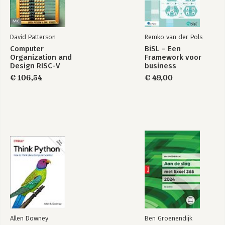
David Patterson
Remko van der Pols
Computer
BiSL – Een
Organization and
Framework voor
Design RISC-V
business
Edition
informatiemanagement
€ 106,54
€ 49,00
Allen Downey
Ben Groenendijk