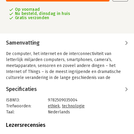
Op voorraad
Nu besteld, dinsdag in huis
Gratis verzonden
Samenvatting
De computer, het internet en de interconnectiviteit van
letterlijk miljarden computers, smartphones, camera’s,
meetapparaten, sensoren en zoveel andere dingen – het
Internet of Things – is de meest ingrijpende en dramatische
culturele verandering in de lange geschiedenis van de
menselijke beschaving.
Specificaties
Processen en activiteiten die amper een halve generatie
geleden nog handmatig en op papier werden geadministreerd,
ISBN13:
9782509035004
verlopen vrijwel integraal via computers. Ontelbare apparaten,
Trefwoorden:
ethiek
,
technologie
processen, bedrijven, organisaties, administraties en
Taal:
Nederlands
individuele personen zijn in één en hetzelfde medium
Bindwijze:
paperback
samengebracht, waar alles in één gemeenschappelijke
Aantal pagina's:
178
Lezersrecensies
technologische taal wordt vertaald en kan worden opgevolgd,
Uitgever:
Politeia