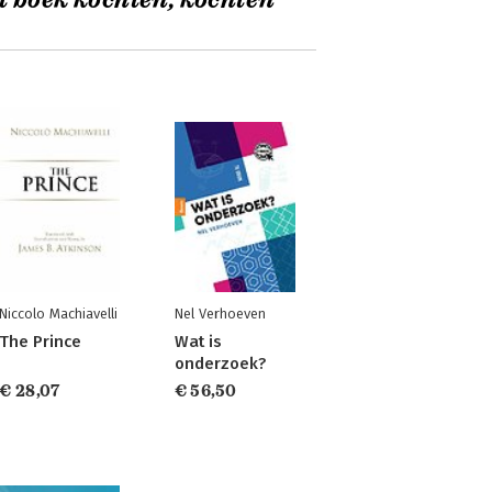
t boek kochten, kochten
Niccolo Machiavelli
Nel Verhoeven
The Prince
Wat is
onderzoek?
€ 28,07
€ 56,50