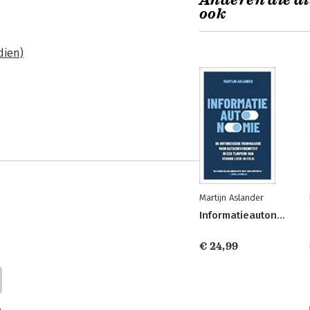
Anderen die di
ook
dien)
Martijn Aslander
Informatieautonomie
€ 24,99