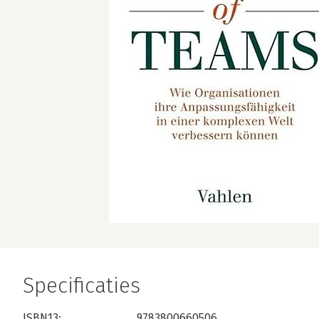
Specificaties
ISBN13:
9783800660506