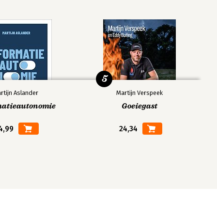
5
rtijn Aslander
Martijn Verspeek
matieautonomie
Goeiegast
4,99
24,34