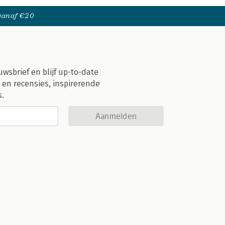
 vanaf €20
uwsbrief en blijf up-to-date
 en recensies, inspirerende
s.
Aanmelden