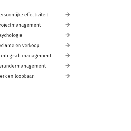
ersoonlijke effectiviteit
rojectmanagement
sychologie
eclame en verkoop
trategisch management
erandermanagement
erk en loopbaan