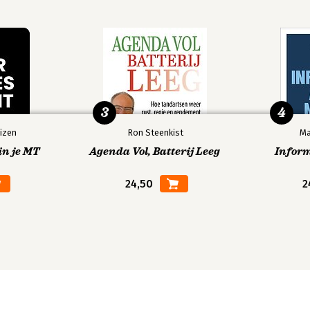
3
4
izen
Ron Steenkist
Ma
in je MT
Agenda Vol, Batterij Leeg
Infor
24,50
2