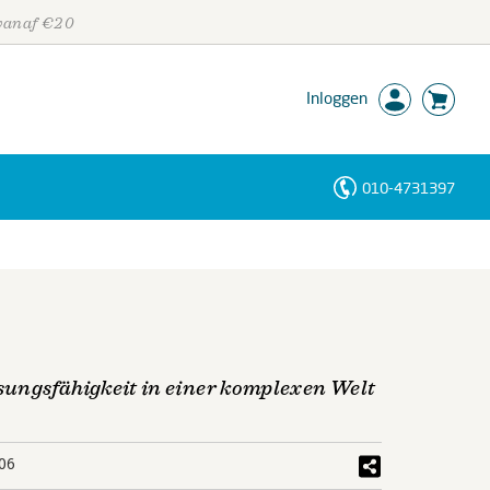
 vanaf €20
Inloggen
010-4731397
Personen
Trefwoorden
ungsfähigkeit in einer komplexen Welt
06