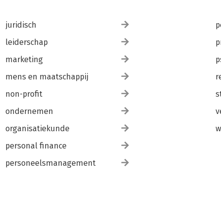
juridisch
p
leiderschap
p
marketing
p
mens en maatschappij
r
non-profit
s
ondernemen
v
organisatiekunde
w
personal finance
personeelsmanagement