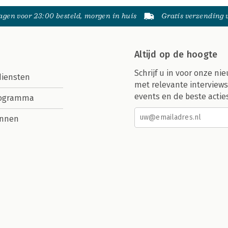
gen voor 23:00 besteld, morgen in huis
Gratis verzending
Altijd op de hoogte
Schrijf u in voor onze nie
diensten
met relevante interviews
events en de beste actie
rogramma
nnen