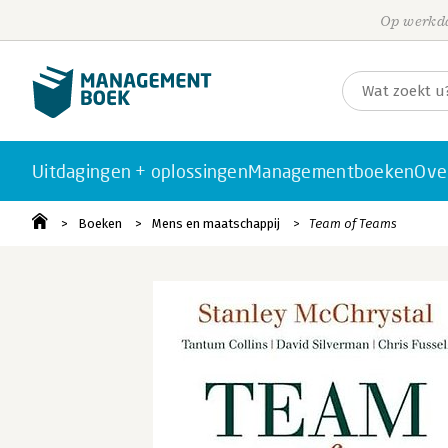
Op werkda
Uitdagingen + oplossingen
Managementboeken
Ove
Boeken
Mens en maatschappij
Team of Teams