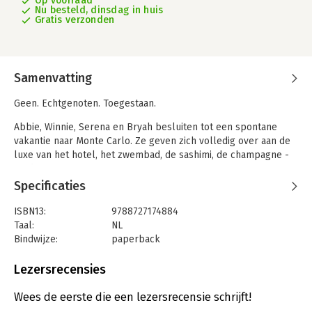
Op voorraad
Nu besteld, dinsdag in huis
Gratis verzonden
Samenvatting
Geen. Echtgenoten. Toegestaan.
Abbie, Winnie, Serena en Bryah besluiten tot een spontane
vakantie naar Monte Carlo. Ze geven zich volledig over aan de
luxe van het hotel, het zwembad, de sashimi, de champagne -
en de mannen.
Hun weekend van grenzeloos genot neemt echter een duistere
Specificaties
wending als ze wakker worden op een jacht, omsingeld door
de politie. De vrouwen worden gearresteerd en beschuldigd
ISBN13:
9788727174884
van verschrikkelijke misdaden die ze niet hebben begaan -
Taal:
NL
toch?
Bindwijze:
paperback
Aantal pagina's:
524
"Laten we één ding meteen duidelijk stellen: 'Moordweekend'
Uitgever:
SAGA Egmont
Lezersrecensies
van James Patterson en David Ellis behoort tot de allerbeste
Druk:
1
standalones van Patterson..." - The Book Reporter Network
Verschijningsdatum:
19-8-2024
Wees de eerste die een lezersrecensie schrijft!