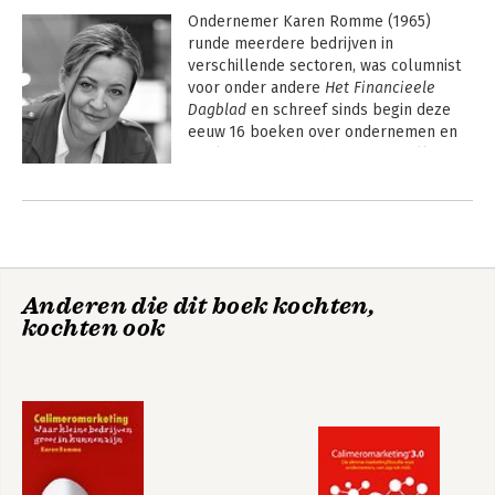
Ondernemer Karen Romme (1965) 
runde meerdere bedrijven in 
verschillende sectoren, was columnist 
voor onder andere 
Het Financieele 
Dagblad
 en schreef sinds begin deze 
eeuw 16 boeken over ondernemen en 
marketing. Daaronder de bestsellers 
over 
Calimeromarketing
; eerlijke en 
Andere boeken door Karen Romme
slimme marketing voor ondernemers. 
Daarvan werden meer dan 70.000 
exemplaren verkocht
Anderen die dit boek kochten,
kochten ook
1001 stapjes naar
Calimeromarketing