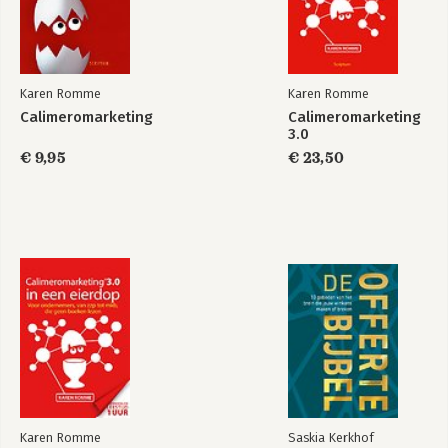
een
3.0
klimaatvriendelijker
leven
Karen Romme
Karen Romme
Calimeromarketing
Calimeromarketing
3.0
€ 9,95
€ 23,50
Calimeromarketing
Calimeromarketing
3.0 in een eierdop
Bekijk alle boeken
Karen Romme
Saskia Kerkhof