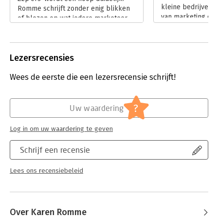
kleine bedrijven 
Romme schrijft zonder enig blikken
van marketing di
of blozen op wat iedere marketeer
om het verschil t
allang weet.
'Calimeromarketin
Lees verder
geuzennaam die o
een kleine onder
Lezersrecensies
geheel eigen, per
onderscheidt van 
Wees de eerste die een lezersrecensie schrijft!
zussen. 'Calimerom
daarbij specifiek 
waarmee kleine o
?
Uw waardering
digitale tijdperk 
kunnen doen. Het 
Log in om uw waardering te geven
overzichtelijk en 
juist ook inzichte
Schrijf een recensie
grotere bedrijven
gezicht aan hun b
Lees ons recensiebeleid
geven.
Lees verder
Over Karen Romme