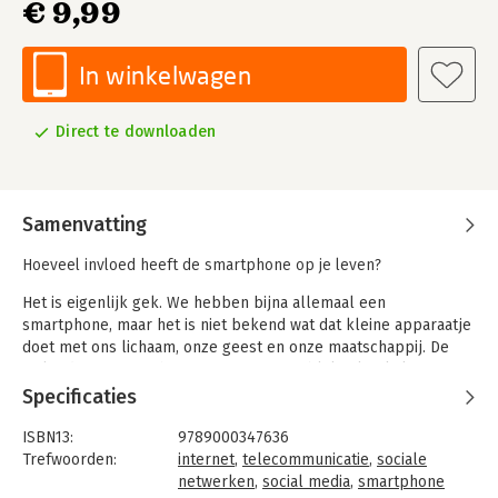
€ 9,99
In winkelwagen
Direct te downloaden
Samenvatting
Hoeveel invloed heeft de smartphone op je leven?
Het is eigenlijk gek. We hebben bijna allemaal een
smartphone, maar het is niet bekend wat dat kleine apparaatje
doet met ons lichaam, onze geest en onze maatschappij. De
invloed van smartphones is immens, zo blijkt al je kijkt naar
alle effecten die er zijn.
Specificaties
- Hoe komt het dat we binnen een paar jaar zo afhankelijk zijn
ISBN13:
9789000347636
geworden van de smartphone?
Trefwoorden:
internet
,
telecommunicatie
,
sociale
- Is het wel goed dat we de hele dag door in contact met
netwerken
,
social media
,
smartphone
familie, vrienden en collega's staan?