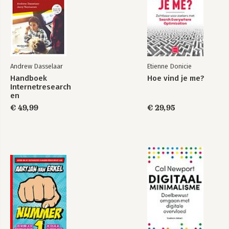
Andrew Dasselaar
Etienne Donicie
Handboek
Hoe vind je me?
Internetresearch
en
datajournalistiek
€ 49,99
€ 29,95