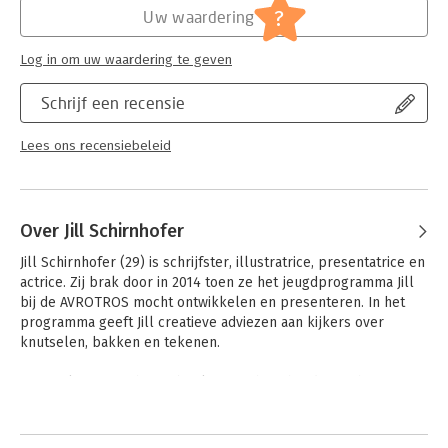
?
Uw waardering
Log in om uw waardering te geven
Schrijf een recensie
Lees ons recensiebeleid
Over Jill Schirnhofer
Jill Schirnhofer (29) is schrijfster, illustratrice, presentatrice en 
actrice. Zij brak door in 2014 toen ze het jeugdprogramma Jill 
bij de AVROTROS mocht ontwikkelen en presenteren. In het 
programma geeft Jill creatieve adviezen aan kijkers over 
knutselen, bakken en tekenen. 

In totaal zijn er achttien boeken van haar hand verschenen. In 
2017 schreef en illustreerde ze haar eerste fictieboek voor 
tieners. Bij Unieboek Het Spectrum verscheen in mei 2021 Let's 
rock it!