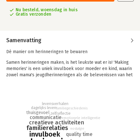
Nu besteld, woensdag in huis
Gratis verzonden
Samenvatting
Dé manier om herinneringen te bewaren
Samen herinneringen maken, is het leukste wat er is! 'Making
memories' is een uniek invulboek voor moeder en kind, waarin
zowel mama's jeugdherinneringen als de belevenissen van het
kind worden gebundeld.
Het boek zit boordevol open vragen, creatieve spelletjes en
leuke opdrachten, die ervoor zorgen dat moeder en kind nog
levensverhalen
meer over elkaar te weten komen. De inhoud van het boek, en
dagelijks leven
familiegeschiedenis
alles wat zij samen opschrijven, maakt aan het lachen, brengt
thuisgevoel
zelfreflectie
waardevolle gesprekken op gang en zorgt vooral voor
communicatie
emotionele intelligentie
creatieve activiteiten
heerlijke qualitytime met zijn tweeën. Ook is er veel ruimte om
familierelaties
nostalgie
foto's in te plakken, te kleuren en te tekenen. En vergeet niet,
invulboek
quality time
dit invulboek hoeft natuurlijk niet in één keer te worden