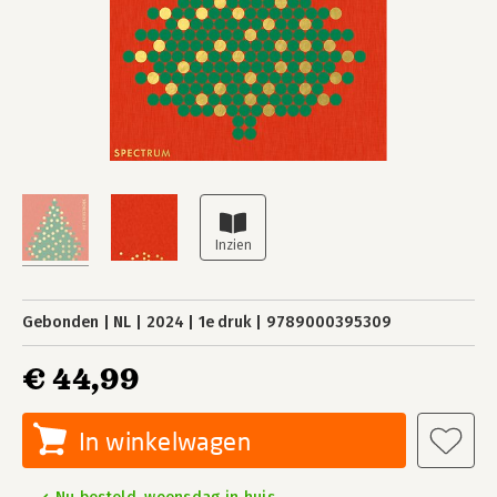
Gebonden
NL
2024
1e druk
9789000395309
€ 44,99
In winkelwagen