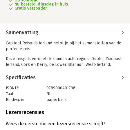
Op voorraad
Nu besteld, dinsdag in huis
Gratis verzonden
Samenvatting
Capitool Reisgids Ierland helpt je bij het samenstellen van de
perfecte reis.
Deze reisgids verdeelt Ierland in acht regio’s: Dublin, Zuidoost-
Ierland, Cork en Kerry, de Lower Shannon, West-Ierland,
Noordwest-Ierland, de Midlands en Noord-Ierland. Ontdek
verschillende whiskeys tijdens een proeverij, surf bij de
Specificaties
gouden stranden van Sligo, dwaal door de historische hallen
van Trinity College in Dublin of bewandel de kustpaden van de
ISBN13:
9789000401796
Giant’s Causeway. Van filmische landschappen, schitterende
Taal:
NL
kastelen en prehistorische vindplaatsen tot populaire
Bindwijze:
paperback
sportevenementen, traditionele muziek en de nieuwe regionale
Aantal pagina's:
320
keuken: deze gids toont je de parels van Ierland.
Uitgever:
Capitool
Lezersrecensies
Druk:
24
✔ Dankzij de prachtige fotografie waan je jezelf al op je
Verschijningsdatum:
15-8-2025
Wees de eerste die een lezersrecensie schrijft!
bestemming