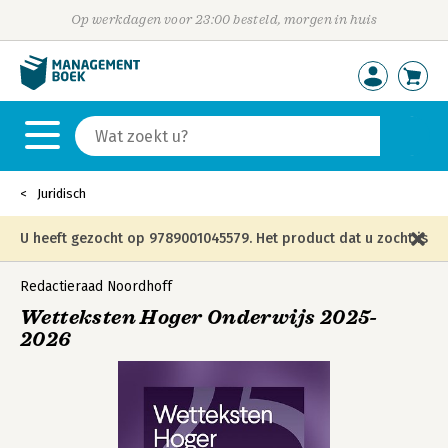
Op werkdagen voor 23:00 besteld, morgen in huis
Juridisch
U heeft gezocht op 9789001045579. Het product dat u zocht is
niet meer in die editie leverbaar en is vervangen door de
Redactieraad Noordhoff
Wetteksten Hoger Onderwijs 2025-
onderstaande editie.
2026