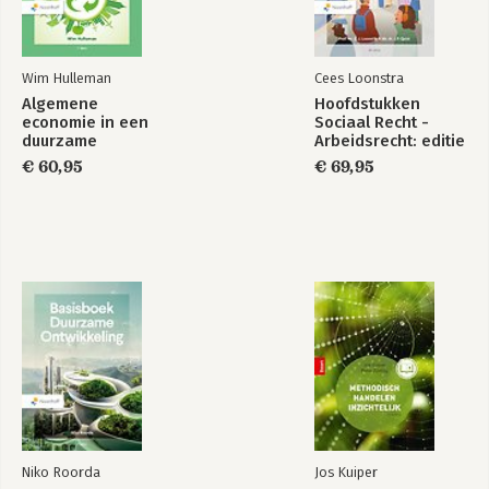
Wim Hulleman
Cees Loonstra
Algemene
Hoofdstukken
economie in een
Sociaal Recht -
duurzame
Arbeidsrecht: editie
samenleving
2025
€ 60,95
€ 69,95
Niko Roorda
Jos Kuiper