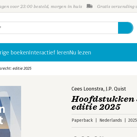
gen voor 23:00 besteld, morgen in huis
Gratis verzending
rige boeken
Interactief leren
Nu lezen
recht: editie 2025
Cees Loonstra
,
J.P. Quist
Hoofdstukken S
editie 2025
Paperback
Nederlands
202