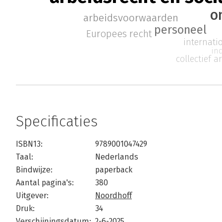
o
arbeidsvoorwaarden
personeel
Europees recht
internati
in
collectief a
Specificaties
ISBN13:
9789001047429
Taal:
Nederlands
Bindwijze:
paperback
Aantal pagina's:
380
Uitgever:
Noordhoff
Druk:
34
Verschijningsdatum:
2-6-2025