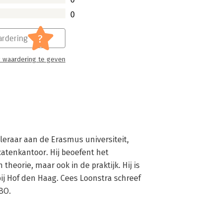
0
?
rdering
 waardering te geven
gleraar aan de Erasmus universiteit, 
tenkantoor. Hij beoefent het 
theorie, maar ook in de praktijk. Hij is 
j Hof den Haag. Cees Loonstra schreef 
BO.