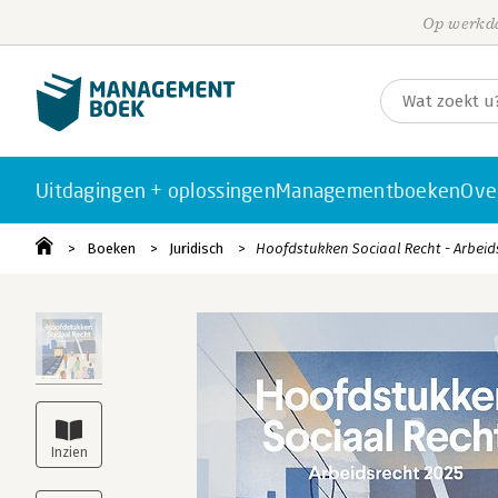
Op werkda
Uitdagingen + oplossingen
Managementboeken
Ove
Boeken
Juridisch
Hoofdstukken Sociaal Recht - Arbeids