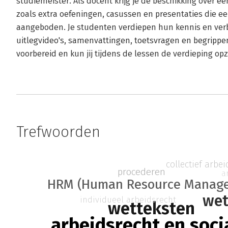
studiemeister. Als docent krijg je de beschikking over 
zoals extra oefeningen, casussen en presentaties die
aangeboden. Je studenten verdiepen hun kennis en ve
uitlegvideo's, samenvattingen, toetsvragen en begrippen
voorbereid en kun jij tijdens de lessen de verdieping op
Trefwoorden
collectief arbe
procederen
a
HRM (Human Resource Manag
wet
individueel arbeidsrecht
wetteksten
arbeidsrecht en soci