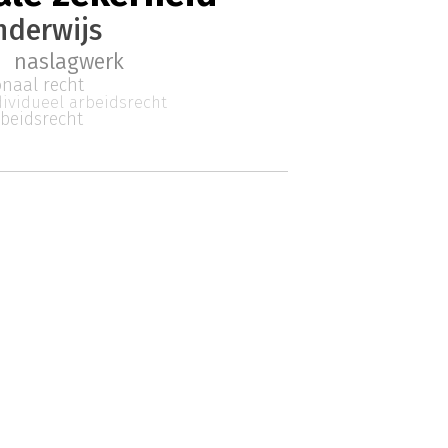
nderwijs
naslagwerk
onaal recht
dividueel arbeidsrecht
rbeidsrecht