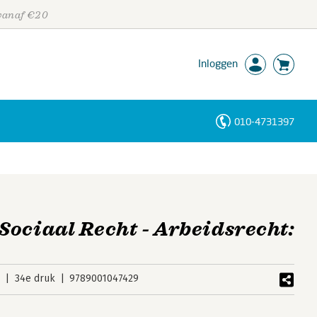
 vanaf €20
Inloggen
010-4731397
Personen
Trefwoorden
ociaal Recht - Arbeidsrecht:
5
34e druk
9789001047429