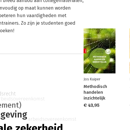
een breed aanbod aan collegematerialen,
 eenvoudig op maat kunnen worden
rbeteren hun vaardigheden met
trainers. Zo zijn je studenten goed
zoeken!
Jos Kuiper
Methodisch
handelen
idsrecht
inzichtelijk
rbeidsovereenkomst
ement)
€ 43,95
geving
arbeidsovereenkomst
ale zekerheid