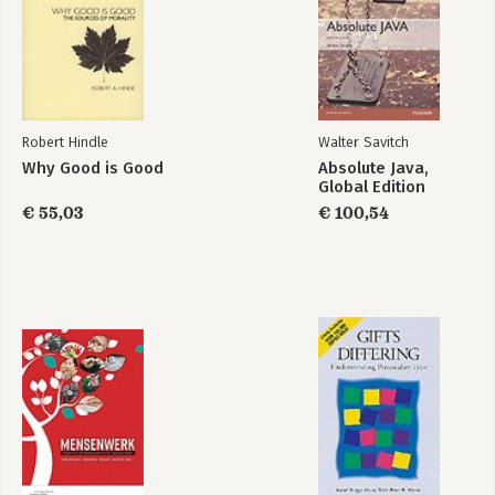
Robert Hindle
Walter Savitch
Why Good is Good
Absolute Java,
Statistiek om mee
Statistiek om mee
Global Edition
te werken -
te werken
Opgaven en
€ 55,03
€ 100,54
Uitwerkingen
Bekijk alle boeken