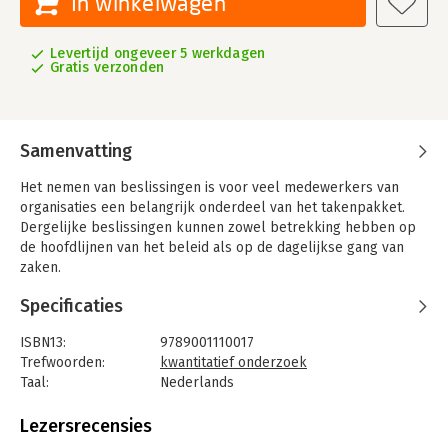
In winkelwagen
Levertijd ongeveer 5 werkdagen
Gratis verzonden
Samenvatting
Het nemen van beslissingen is voor veel medewerkers van
organisaties een belangrijk onderdeel van het takenpakket.
Dergelijke beslissingen kunnen zowel betrekking hebben op
de hoofdlijnen van het beleid als op de dagelijkse gang van
zaken.
Kwantitatieve methoden kunnen bij het maken van keuzes en
Specificaties
het nemen van besluiten een belangrijk hulpmiddel vormen,
bijvoorbeeld omdat met behulp hiervan voor een probleem
ISBN13:
9789001110017
soms een optimale oplossing kan worden berekend.
Trefwoorden:
kwantitatief onderzoek
Bovendien wordt men door het gebruik van kwantitatieve
Taal:
Nederlands
methoden als het ware gedwongen om een probleem zodanig
Bindwijze:
paperback
te ontrafelen, dat het op een logische manier in een
Aantal pagina's:
346
Lezersrecensies
modelvorm kan worden gegoten.
Uitgever:
Noordhoff