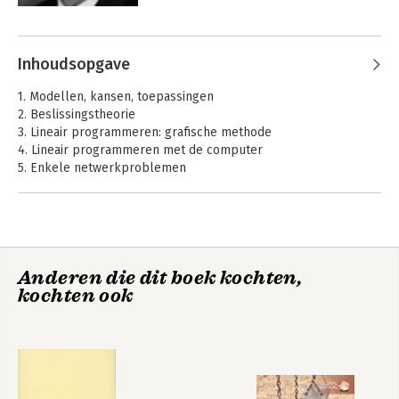
Mandela Metropolitan University in 
Andere boeken door Arie Buijs
Zuid-Afrika. Zijn interesse gaat vooral 
uit naar het gebruik van kwantitatieve 
Inhoudsopgave
methoden in gebieden zoals 
ondernemingsfinanciering en 
1. Modellen, kansen, toepassingen
beleggingsleer.
2. Beslissingstheorie
3. Lineair programmeren: grafische methode
4. Lineair programmeren met de computer
5. Enkele netwerkproblemen
6. Voorraadproblemen
7. Netwerkplanning
8. Kwaliteitszorg
9. Wachttijdproblemen
10. Simulatie
Statistiek in 20
Statistiek in 20
Anderen die dit boek kochten,
11. Inkoopmanagement
stappen
stappen
kochten ook
12. Financiële toepassingen
Tabellen
Register