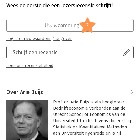
Druk:
4
Wees de eerste die een lezersrecensie schrijft!
'Kwantitatieve toepassingen in de bedrijfskunde' biedt een
Verschijningsdatum:
14-4-2006
brede waaier aan kwantitatieve methoden die ondersteunend
kunnen zijn bij beslissingsvraagstukken in organisaties. Het
Hoofdrubriek:
Algemeen management
?
Uw waardering
boek is bestemd voor studenten in het wetenschappelijk
onderwijs en de bovenbouw van het hoger beroepsonderwijs,
Log in om uw waardering te geven
met name voor studierichtingen als bedrijfskunde, Informatica
en Toegepaste wiskunde.
Schrijf een recensie
Bij die theorieboek is een opgavenboek beschikbaar, waarin
alle hoofdstukken oefenmateriaal is opgenomen.
Lees ons recensiebeleid
Over Arie Buijs
Prof. dr. Arie Buijs is als hoogleraar 
Bedrijfseconomie verbonden aan de 
Utrecht School of Economics van de 
Universiteit Utrecht. Tevens doceert hij 
Statistiek en Kwantitatieve Methoden 
aan Universiteit Nyenrode en is hij 
regelmatig gastdocent aan de Nelson 