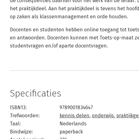
de consequenties daarvan voor het werk van de leraar. 
het praktijkdeel. Aan het praktijkdeel is tevens het hoof
op zaken als klassenmanagement en orde houden.
Docenten en studenten hebben online toegang tot toet
en antwoorden. Docenten kunnen met Toets-op-maat zel
studentvragen en/of aparte docentvragen.
Specificaties
ISBN13:
9789001834647
Trefwoorden:
kennis delen
,
onderwijs
,
praktijkge
Taal:
Nederlands
Bindwijze:
paperback