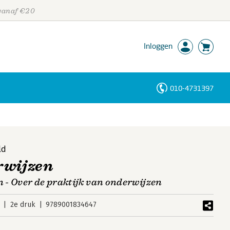
 vanaf €20
Inloggen
010-4731397
Personen
Trefwoorden
ld
rwijzen
n - Over de praktijk van onderwijzen
2e druk
9789001834647