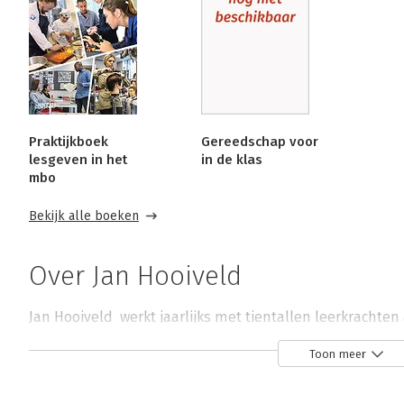
Praktijkboek
Gereedschap voor
lesgeven in het
in de klas
mbo
Bekijk alle boeken
Over Jan Hooiveld
Jan Hooiveld  werkt jaarlijks met tientallen leerkrachte
goed onderwijs en gaat als het enigszins kan mee de gro
Toon meer