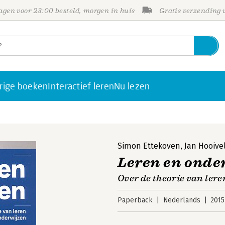
gen voor 23:00 besteld, morgen in huis
Gratis verzending
rige boeken
Interactief leren
Nu lezen
Simon Ettekoven
,
Jan Hooive
Leren en onde
Over de theorie van lere
Paperback
Nederlands
2015