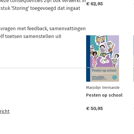
Deze consequenties zijn ook verwerkt in
€ 62,95
dstuk 'Storing' toegevoegd dat ingaat
svragen met feedback, samenvattingen
f toetsen samenstellen uit
Marjolijn Vermande
Pesten op school
€ 50,95
richt