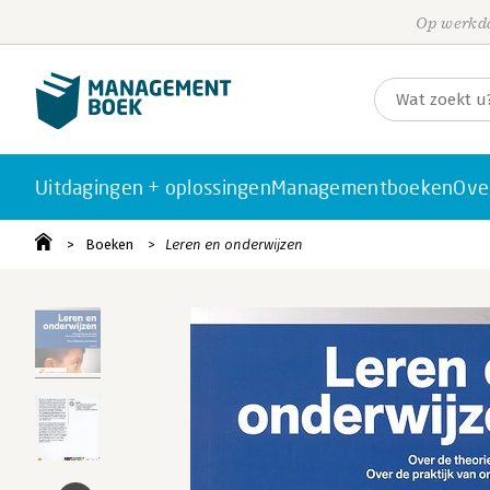
Op werkda
Uitdagingen + oplossingen
Managementboeken
Ove
Boeken
Leren en onderwijzen