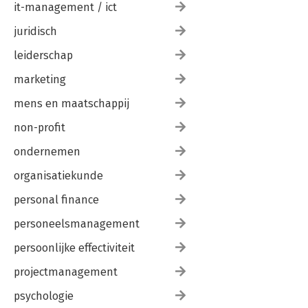
it-management / ict
Antwoorden meerkeuzevragen en vraagstukken 292
Literatuur 302
juridisch
Register 303
Bronvermelding illustraties 306
leiderschap
marketing
mens en maatschappij
non-profit
ondernemen
organisatiekunde
personal finance
personeelsmanagement
persoonlijke effectiviteit
projectmanagement
psychologie