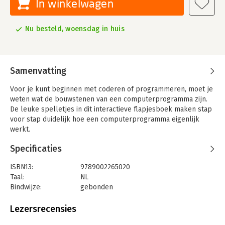
In winkelwagen
Nu besteld, woensdag in huis
Samenvatting
Voor je kunt beginnen met coderen of programmeren, moet je
weten wat de bouwstenen van een computerprogramma zijn.
De leuke spelletjes in dit interactieve flapjesboek maken stap
voor stap duidelijk hoe een computerprogramma eigenlijk
werkt.
In dit boek worden basisbegrippen uit de informatica verwoord
Specificaties
in een toegankelijke taal en geïllustreerd met toepassingen
op maat van het kind. Zo leert je kind kritisch kijken, logisch
ISBN13:
9789002265020
redeneren, patronen ontdekken, plannen, problemen
Taal:
NL
ontleden én oplossen.
Bindwijze:
gebonden
Aantal pagina's:
24
Uitgever:
SU Kids & Digits
Lezersrecensies
Druk:
1