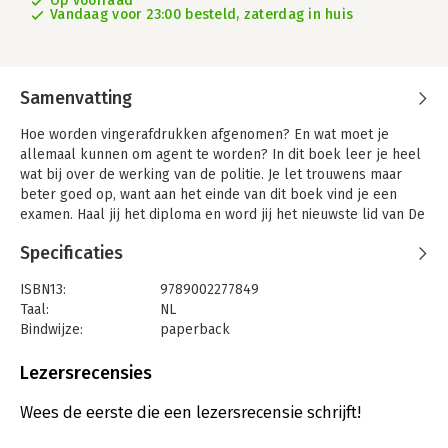
Op voorraad
Vandaag voor 23:00 besteld, zaterdag in huis
Samenvatting
Hoe worden vingerafdrukken afgenomen? En wat moet je
allemaal kunnen om agent te worden? In dit boek leer je heel
wat bij over de werking van de politie. Je let trouwens maar
beter goed op, want aan het einde van dit boek vind je een
examen. Haal jij het diploma en word jij het nieuwste lid van De
Buurtpolitie?
Specificaties
ISBN13:
9789002277849
Taal:
NL
Bindwijze:
paperback
Aantal pagina's:
64
Uitgever:
SU Kids & Digits
Lezersrecensies
Druk:
1
Verschijningsdatum:
2-5-2023
Wees de eerste die een lezersrecensie schrijft!