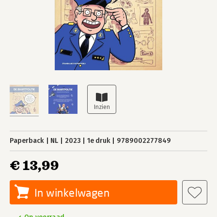
Paperback
NL
2023
1e druk
9789002277849
€ 13,99
In winkelwagen