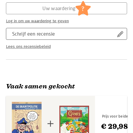
Hoofdrubriek:
Jeugd
Serie:
De Buurtpolitie
?
Uw waardering
Log in om uw waardering te geven
Schrijf een recensie
Lees ons recensiebeleid
Vaak samen gekocht
Prijs voor beide
€ 29,98