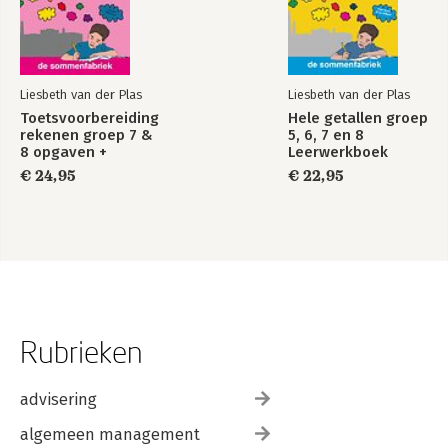
Liesbeth van der Plas
Liesbeth van der Plas
Toetsvoorbereiding
Hele getallen groep
rekenen groep 7 &
5, 6, 7 en 8
8 opgaven +
Leerwerkboek
antwoorden
€ 24,95
€ 22,95
Rubrieken
advisering
algemeen management