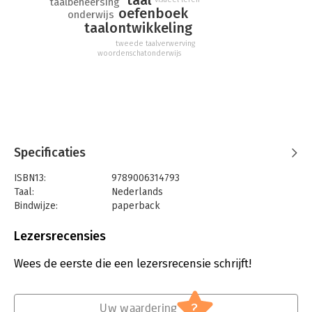
taal
taalbeheersing
oefenboek
onderwijs
taalontwikkeling
tweede taalverwerving
woordenschatonderwijs
Specificaties
ISBN13:
9789006314793
Taal:
Nederlands
Bindwijze:
paperback
Aantal pagina's:
32
Uitgever:
ThiemeMeulenhoff
Lezersrecensies
Druk:
2
Verschijningsdatum:
22-5-2019
Wees de eerste die een lezersrecensie schrijft!
Hoofdrubriek:
Schoolboeken
?
Uw waardering