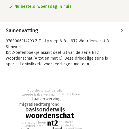
Nu besteld, woensdag in huis
Samenvatting
9789006314793 Z-Taal groep 6-8 – NT2 Woordenschat B -
Stenvert
Dit Z-oefenboekje maakt deel uit van de serie NT2
Woordenschat (A tot en met C). Deze driedelige serie is
speciaal ontwikkeld voor leerlingen met een
migratieachtergrond om hen snel een flink aantal van de meest
frequent gebruikte Nederlandse woorden bij te brengen. De
teksten zijn ‘leesbaar’ voor elke nationaliteit, doordat alle
woorden ook getekend zijn. Herhalingspagina’s zorgen voor de
woordenschatonderwijs
nodige inprenting.
thematisch leren
tweede taalverwerving
Het volgende leerdoel komt aan bod in deze uitgave:
taalverwerving
migratieachtergrond
- Ik oefen het schrijven van verschillende woorden aan de
basisonderwijs
hand van plaatjes.
woordenschat
Dit is de vernieuwde editie van:
nt2
9789026224928 Stenvert 3-8 Taal NT2-blok Woordenschat B
zelfstudie
thematisch leren
zelfstudie
visueel leren
WB (5ex)
visueel leren