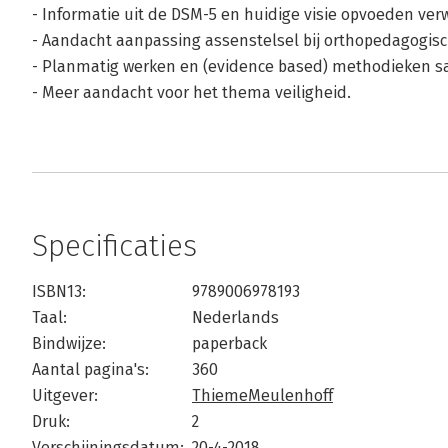
- Informatie uit de DSM-5 en huidige visie opvoeden verw
- Aandacht aanpassing assenstelsel bij orthopedagogische
- Planmatig werken en (evidence based) methodieken 
- Meer aandacht voor het thema veiligheid.
Specificaties
ISBN13:
9789006978193
Taal:
Nederlands
Bindwijze:
paperback
Aantal pagina's:
360
Uitgever:
ThiemeMeulenhoff
Druk:
2
Verschijningsdatum:
20-4-2018