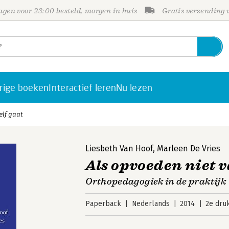
gen voor 23:00 besteld, morgen in huis
Gratis verzending
rige boeken
Interactief leren
Nu lezen
elf gaat
Liesbeth Van Hoof
,
Marleen De Vries
Als opvoeden niet v
Orthopedagogiek in de praktijk
Paperback
Nederlands
2014
2e dru