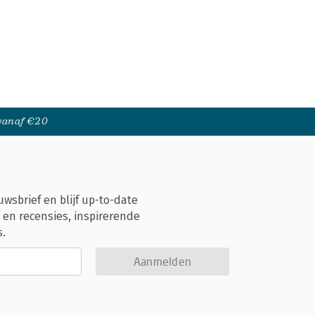
 vanaf €20
uwsbrief en blijf up-to-date
 en recensies, inspirerende
s.
Aanmelden