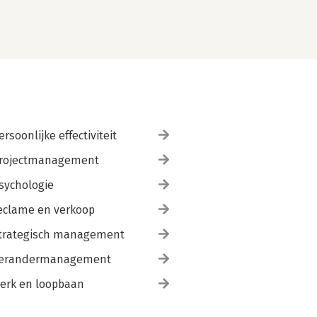
ersoonlijke effectiviteit
rojectmanagement
sychologie
eclame en verkoop
trategisch management
erandermanagement
erk en loopbaan