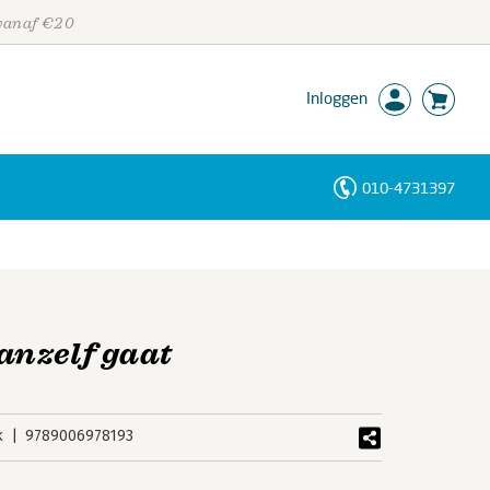
 vanaf €20
Inloggen
010-4731397
Personen
Trefwoorden
anzelf gaat
k
9789006978193