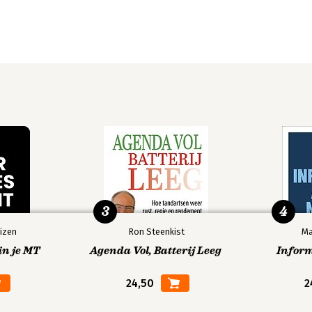
3
4
izen
Ron Steenkist
Ma
in je MT
Agenda Vol, Batterij Leeg
Infor
24,50
2