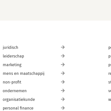
juridisch
p
leiderschap
p
marketing
p
mens en maatschappij
r
non-profit
s
ondernemen
v
organisatiekunde
w
personal finance