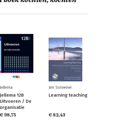
t boek kochten, kochten
Jellema
Jim Scrivener
Jellema 12B
Learning teaching
Uitvoeren / De
organisatie
€ 98,75
€ 82,43