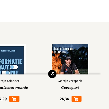
5
rtijn Aslander
Martijn Verspeek
matieautonomie
Goeiegast
4,99
24,34