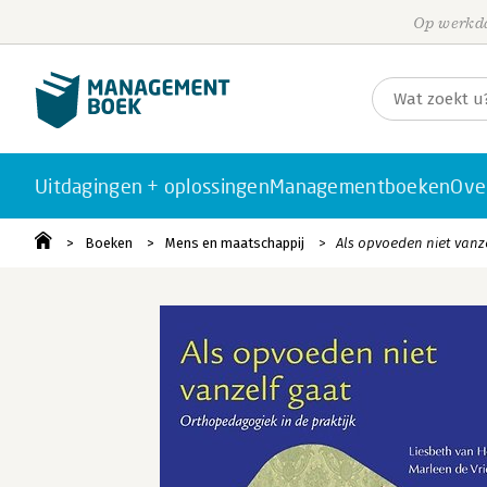
Op werkda
Uitdagingen + oplossingen
Managementboeken
Ove
Boeken
Mens en maatschappij
Als opvoeden niet vanz