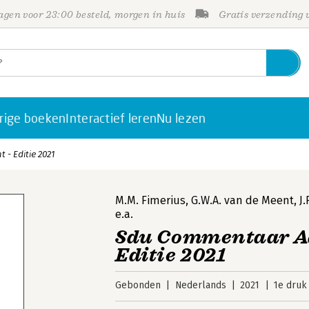
gen voor 23:00 besteld, morgen in huis
Gratis verzending
rige boeken
Interactief leren
Nu lezen
- Editie 2021
M.M. Fimerius
,
G.W.A. van de Meent
,
J
e.a.
Sdu Commentaar Aa
Editie 2021
Gebonden
Nederlands
2021
1e druk