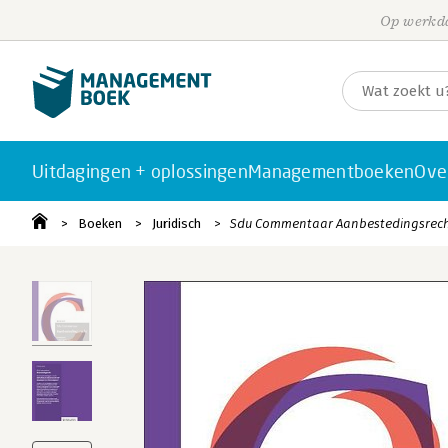
Op werkda
Uitdagingen + oplossingen
Managementboeken
Ove
Boeken
Juridisch
Sdu Commentaar Aanbestedingsrecht 