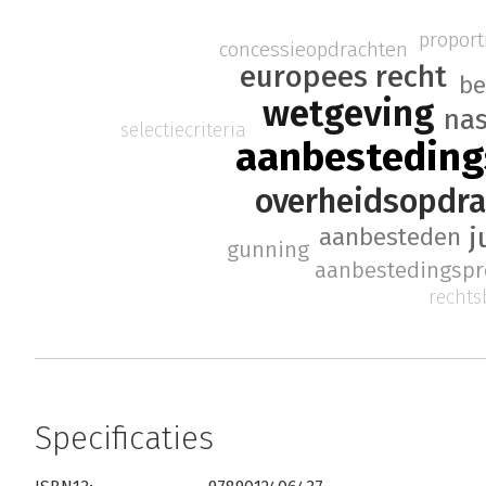
proport
concessieopdrachten
europees recht
be
wetgeving
na
selectiecriteria
aanbesteding
overheidsopdr
j
aanbesteden
gunning
aanbestedingspr
recht
Specificaties