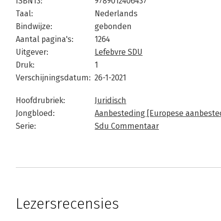
ISBN13:
9789012406437
Taal:
Nederlands
Bindwijze:
gebonden
Aantal pagina's:
1264
Uitgever:
Lefebvre SDU
Druk:
1
Verschijningsdatum:
26-1-2021
Hoofdrubriek:
Juridisch
Jongbloed:
Aanbesteding [Europese aanbeste
Serie:
Sdu Commentaar
Lezersrecensies