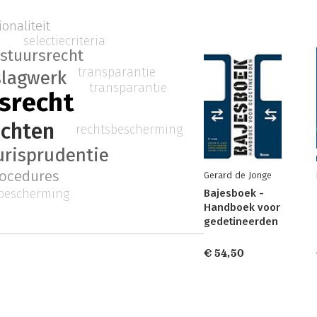
ionaliteit
selectiecriteria
stuursrecht
transparantie
slagwerk
transparantie
srecht
achten
rechtsbescherming
urisprudentie
ocedures
Gerard de Jonge
sbescherming
Bajesboek -
Handboek voor
gedetineerden
€ 54,50