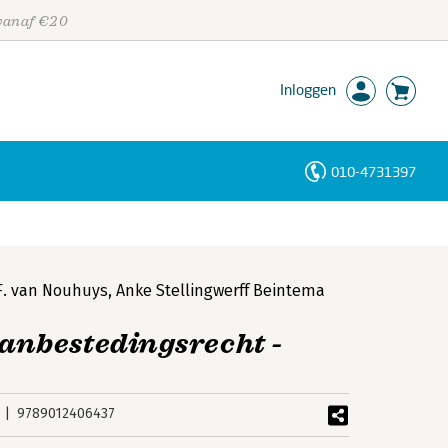
 vanaf €20
Inloggen
010-4731397
Personen
Trefwoorden
.F. van Nouhuys
,
Anke Stellingwerff Beintema
nbestedingsrecht -
9789012406437