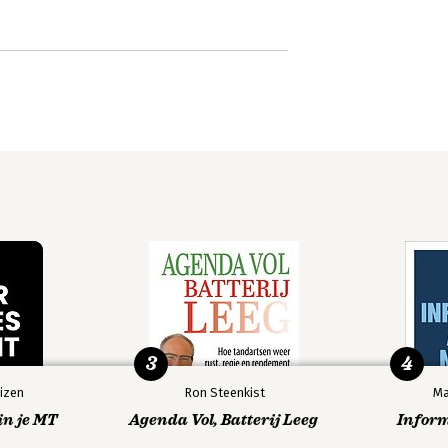
3
4
izen
Ron Steenkist
Ma
in je MT
Agenda Vol, Batterij Leeg
Infor