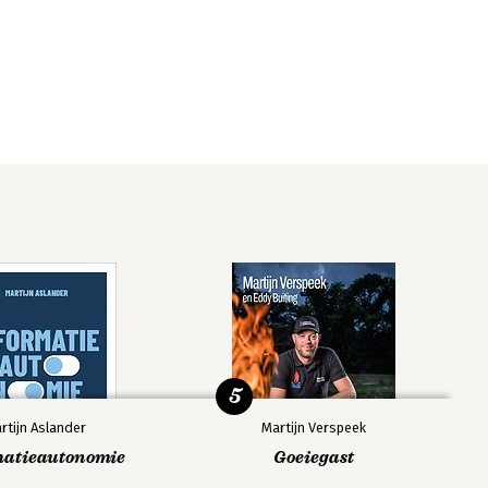
5
rtijn Aslander
Martijn Verspeek
matieautonomie
Goeiegast