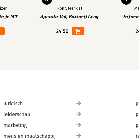
izen
Ron Steenkist
Ma
in je MT
Agenda Vol, Batterij Leeg
Infor
24,50
2
juridisch
p
leiderschap
p
marketing
p
mens en maatschappij
r