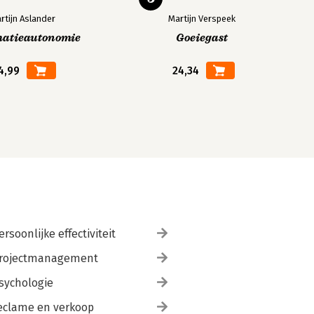
rtijn Aslander
Martijn Verspeek
matieautonomie
Goeiegast
4,99
24,34
ersoonlijke effectiviteit
rojectmanagement
sychologie
eclame en verkoop