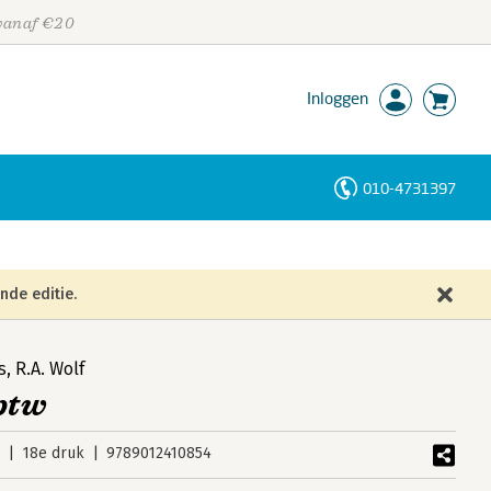
 vanaf €20
Inloggen
010-4731397
Personen
Trefwoorden
nde editie.
s
,
R.A. Wolf
btw
5
18e druk
9789012410854