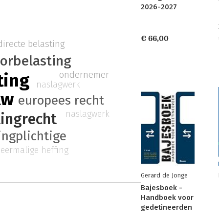
2026-2027
€ 66,00
directe belasting
orbelasting
ondernemer
ting
naslagwerk
tw
europees recht
naslagwerk
tingrecht
ingplichtige
eermalige heffing
Gerard de Jonge
Bajesboek -
Handboek voor
gedetineerden