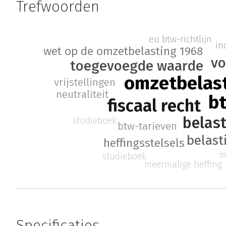
Trefwoorden
eu btw-richtlijn
in
wet op de omzetbelasting 1968
vo
toegevoegde waarde
omzetbelas
vrijstellingen
neutraliteit
b
fiscaal recht
belas
studieboek
btw-tarieven
belast
heffingsstelsels
m
studieboek
meermalige heffing
Specificaties