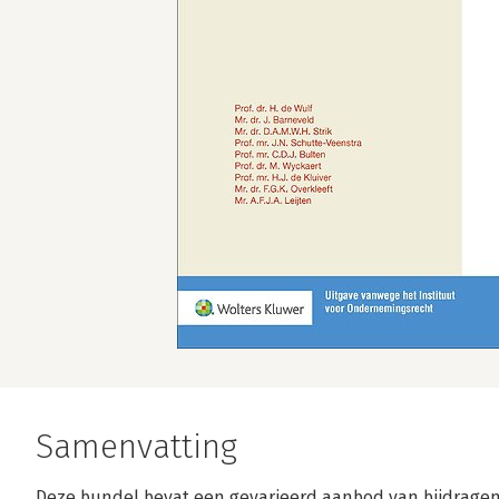
Samenvatting
Deze bundel bevat een gevarieerd aanbod van bijdragen