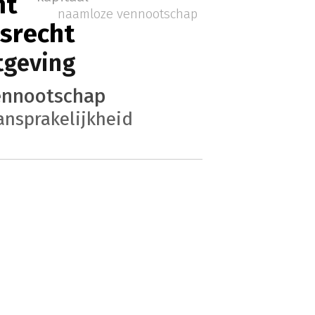
ht
naamloze vennootschap
srecht
tgeving
ennootschap
ansprakelijkheid