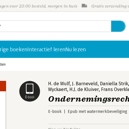
gen voor 23:00 besteld, morgen in huis
Gratis verzending
rige boeken
Interactief leren
Nu lezen
nden
H. de Wulf
,
J. Barneveld
,
Daniella Strik
Wyckaert
,
H.J. de Kluiver
,
Frans Overkl
Ondernemingsrecht
E-book
E-book
Epub met watermerkbeveiliging