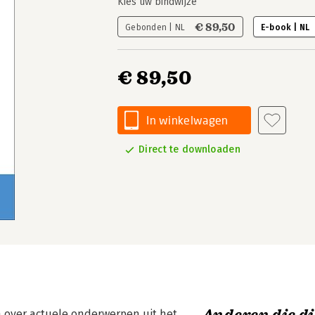
Kies uw bindwijze
€ 89,50
Gebonden | NL
E-book | NL
€ 89,50
In winkelwagen
Direct te downloaden
 over actuele onderwerpen uit het