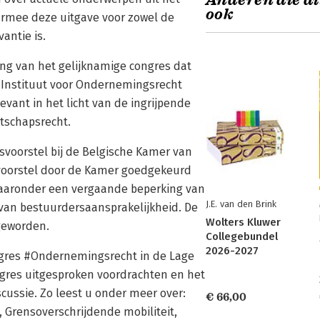
Anderen die di
ook
rmee deze uitgave voor zowel de
antie is.
ng van het gelijknamige congres dat
 Instituut voor Ondernemingsrecht
ant in het licht van de ingrijpende
tschapsrecht.
svoorstel bij de Belgische Kamer van
tsvoorstel door de Kamer goedgekeurd
 waaronder een vergaande beperking van
J.E. van den Brink
g van bestuurdersaansprakelijkheid. De
Wolters Kluwer
 geworden.
Collegebundel
2026-2027
gres #Ondernemingsrecht in de Lage
ngres uitgesproken voordrachten en het
cussie. Zo leest u onder meer over:
€ 66,00
 Grensoverschrijdende mobiliteit,