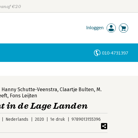
 vanaf €20
Inloggen
010-4731397
Personen
Trefwoorden
,
Hanny Schutte-Veenstra
,
Claartje Bulten
,
M.
eeft
,
Fons Leijten
 in de Lage Landen
Nederlands
2020
1e druk
9789013155396