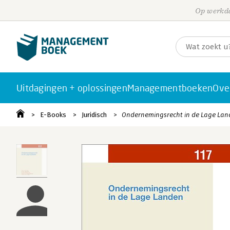
Op werkda
Uitdagingen + oplossingen
Managementboeken
Ove
E-Books
Juridisch
Ondernemingsrecht in de Lage La