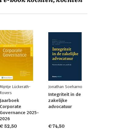
t e-book kochten, kochten
Mijntje Lückerath-
Jonathan Soeharno
Rovers
Integriteit in de
Jaarboek
zakelijke
Corporate
advocatuur
Governance 2025-
2026
€ 52,50
€ 74,50