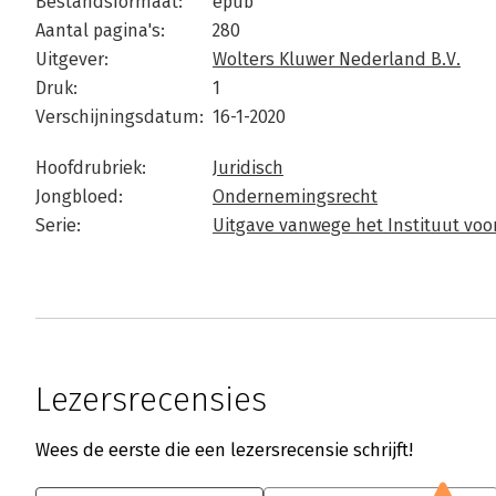
Bestandsformaat:
epub
Aantal pagina's:
280
Uitgever:
Wolters Kluwer Nederland B.V.
Druk:
1
Verschijningsdatum:
16-1-2020
Hoofdrubriek:
Juridisch
Jongbloed:
Ondernemingsrecht
Serie:
Uitgave vanwege het Instituut vo
Lezersrecensies
Wees de eerste die een lezersrecensie schrijft!