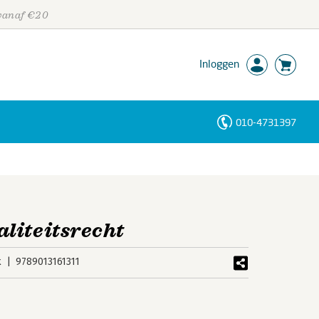
 vanaf €20
Inloggen
010-4731397
Personen
Trefwoorden
liteitsrecht
k
9789013161311