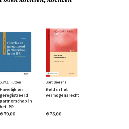
t boek kochten, kochten
S.W.E. Rutten
Bart Bierens
Huwelijk en
Geld in het
geregistreerd
vermogensrecht
partnerschap in
het IPR
€ 79,00
€ 75,00