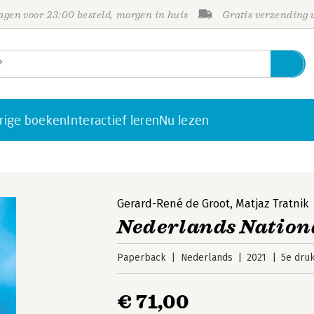
gen voor 23:00 besteld, morgen in huis
Gratis verzending
rige boeken
Interactief leren
Nu lezen
Gerard-René de Groot
,
Matjaz Tratnik
Nederlands Nationa
Paperback
Nederlands
2021
5e dru
€ 71,00