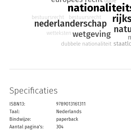
optie
nationalitei
rijk
bestuursrecht
bestuursrecht
nederlanderschap
natu
wetgeving
wetteksten
staatl
dubbele nationaliteit
Specificaties
ISBN13:
9789013161311
Taal:
Nederlands
Bindwijze:
paperback
Aantal pagina's:
304