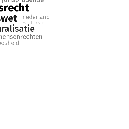
tsrecht
swet
nederland
wetteksten
ralisatie
mensenrechten
oosheid