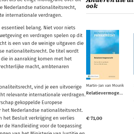
Anderen die di
ook
 Nederlandse nationaliteitsrecht,
nte internationale verdragen.
essentieel belang. Niet voor niets
wetgeving en verdragen spelen op dit
cht is een van de weinige uitgaven die
nationaliteitsrecht. De titel wordt
s die in aanraking komen met het
rechterlijke macht, ambtenaren
Martin-Jan van Mourik
aliteitsrecht, vind je een uitvoerige
Relatievermogensrecht
cht relevante internationale verdragen.
erschap gekoppelde Europese
 het Nederlandse nationaliteitsrecht.
et Besluit verkrijging en verlies
€ 71,00
r de Handleiding voor de toepassing
ngen van het Ministerie van Justitie en