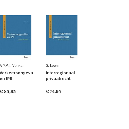
A.P.M.J. Vonken
G. Lewin
Verkeersongevallen
Interregionaal
en IPR
privaatrecht
€ 85,95
€ 74,95