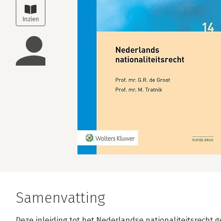
Samenvatting
Deze inleiding tot het Nederlandse nationaliteitsrecht g