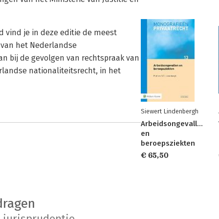
d vind je in deze editie de meest
d van het Nederlandse
taan bij de gevolgen van rechtspraak van
landse nationaliteitsrecht, in het
Siewert Lindenbergh
Arbeidsongevallen
en
beroepsziekten
€ 65,50
dragen
jurisprudentie