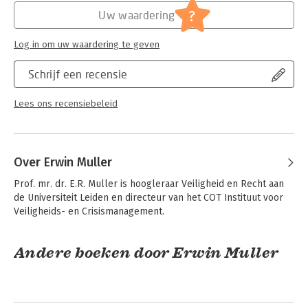
gebruiken we minder papier en voelen de delen minder lijvig.
Jongbloed:
Bestuurskunde
?
Uw waardering
Inhoudelijk verandert er niets, dus werk je net zo prettig en
Serie:
Tekst en Commentaar
vertrouwd met de boeken als voorheen. Met deze
Log in om uw waardering te geven
vernieuwingen zet Wolters Kluwer weer een stap in het
streven om de ecologische voetafdruk te verminderen en bij te
Schrijf een recensie
dragen aan een duurzamere samenleving.
Lees ons recensiebeleid
Over Erwin Muller
Prof. mr. dr. E.R. Muller is hoogleraar Veiligheid en Recht aan 
de Universiteit Leiden en directeur van het COT Instituut voor 
Veiligheids- en Crisismanagement.
Andere boeken door Erwin Muller