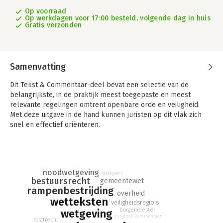
Op voorraad
Op werkdagen voor 17:00 besteld, volgende dag in huis
Gratis verzonden
Samenvatting
Dit Tekst & Commentaar-deel bevat een selectie van de
belangrijkste, in de praktijk meest toegepaste en meest
relevante regelingen omtrent openbare orde en veiligheid.
Met deze uitgave in de hand kunnen juristen op dit vlak zich
snel en effectief oriënteren.
Openbare orde en veiligheid vormt dé kennisbron bij uitstek
voor een korte en overzichtelijke uitleg van de geldende
wettekst. Inclusief de belangrijkste rechtspraak en waar nodig
aangevuld met literatuurverwijzingen. Onmisbaar voor een
noodwetgeving
naslagwerk
bestuursrecht
gemeentewet
eerste oriëntatie op een nieuwe zaak, een advies of
rampenbestrijding
processtukken. Gebruikers waarderen de serie vanwege de
overheid
wetteksten
betrouwbaarheid en actualiteit. In combinatie met de online
veiligheidsregio's
burgemeester
versie of WebApp is de actualiteit nog groter.
wetgeving
juridisch commentaar
strafrecht