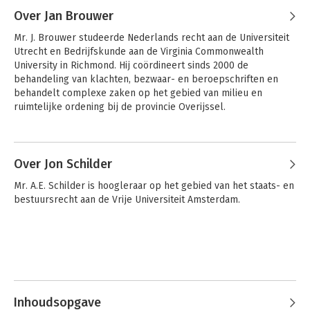
Over Jan Brouwer
Mr. J. Brouwer studeerde Nederlands recht aan de Universiteit 
Utrecht en Bedrijfskunde aan de Virginia Commonwealth 
University in Richmond. Hij coördineert sinds 2000 de 
behandeling van klachten, bezwaar- en beroepschriften en 
behandelt complexe zaken op het gebied van milieu en 
ruimtelijke ordening bij de provincie Overijssel.

Burgemeester
Terrorisme
Na zijn registratie als NMI mediator is hij sinds januari 2006 
Andere boeken door Jan Brouwer
verantwoordelijk voor het Overijsselse Mediationloket voor 
externe geschillen met inbegrip van advisering en begeleiding 
Over Jon Schilder
van medewerkers en bestuurders bij het omgaan met 
Mr. A.E. Schilder is hoogleraar op het gebied van het staats- en 
conflicten.
bestuursrecht aan de Vrije Universiteit Amsterdam.
Inhoudsopgave