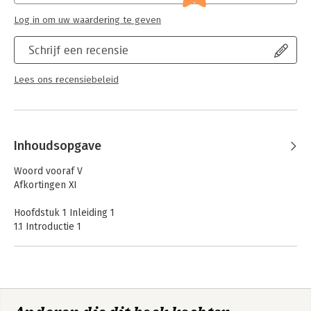
emissieprospectus en aansprakelijkheid
Log in om uw waardering te geven
Serie:
Serie Onderneming en Recht
Schrijf een recensie
Lees ons recensiebeleid
Inhoudsopgave
Woord vooraf V
Afkortingen XI
Hoofdstuk 1 Inleiding 1
1.1 Introductie 1
1.2 Onderwerp van onderzoek 2
1.2.1 Object en afbakening 2
1.2.2 Verwant onderzoek 3
1.2.3 Motieven van aandelenverpanding 3
1.3 Rechtvaardiging van onderzoek 6
1.4 Doel, vraag en methode 7