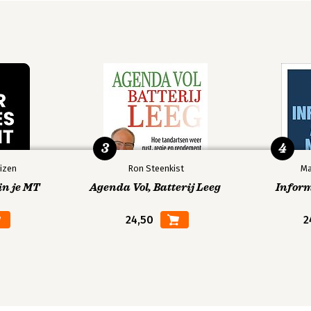
3
4
izen
Ron Steenkist
Ma
in je MT
Agenda Vol, Batterij Leeg
Infor
24,50
2