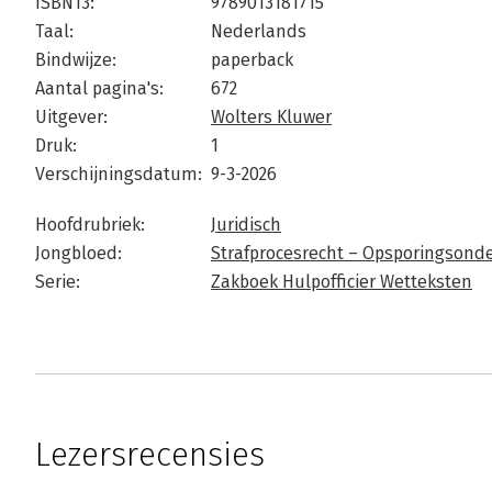
ISBN13:
9789013181715
Taal:
Nederlands
Bindwijze:
paperback
Aantal pagina's:
672
Uitgever:
Wolters Kluwer
Druk:
1
Verschijningsdatum:
9-3-2026
Hoofdrubriek:
Juridisch
Jongbloed:
Strafprocesrecht – Opsporingsond
Serie:
Zakboek Hulpofficier Wetteksten
Lezersrecensies