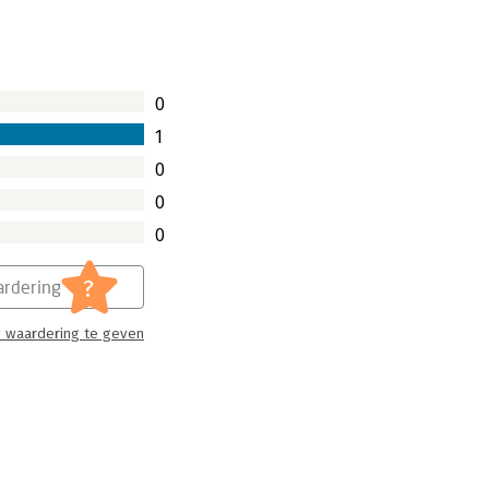
0
1
0
0
0
?
rdering
 waardering te geven