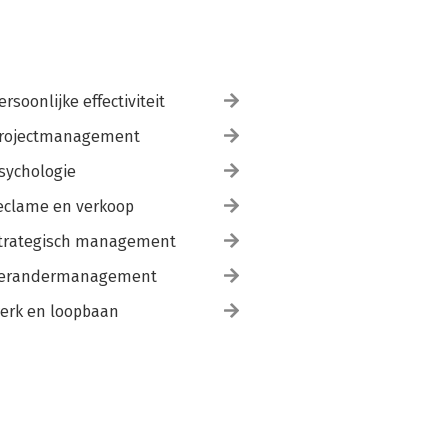
ersoonlijke effectiviteit
rojectmanagement
sychologie
eclame en verkoop
trategisch management
erandermanagement
erk en loopbaan