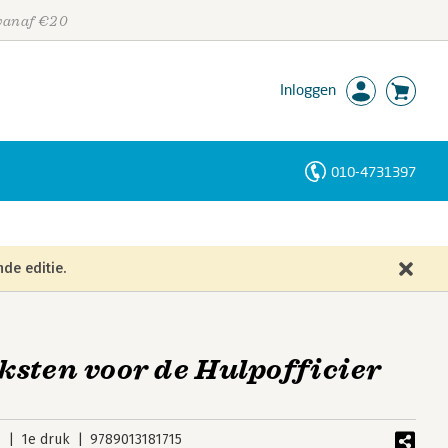
 vanaf €20
Inloggen
010-4731397
Personen
Trefwoorden
de editie.
sten voor de Hulpofficier
6
1e druk
9789013181715