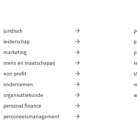
juridisch
p
leiderschap
p
marketing
p
mens en maatschappij
r
non-profit
s
ondernemen
v
organisatiekunde
w
personal finance
personeelsmanagement