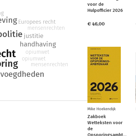
voor de
Hulpofficier 2026
ng
eving
Europees recht
€ 46,00
mensenrechten
politie
justitie
handhaving
echt
opiumwet
opiumwet
ring
mensenrechten
evoegdheden
Mike Hoekendijk
Zakboek
Wetteksten voor
de
Opsporingsambtenaar