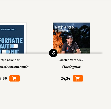
5
rtijn Aslander
Martijn Verspeek
matieautonomie
Goeiegast
4,99
24,34