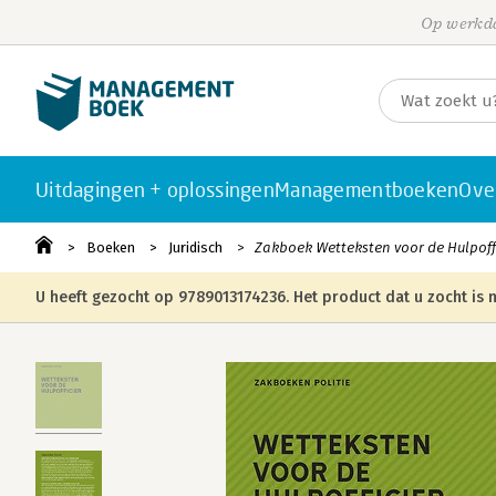
Op werkda
Uitdagingen + oplossingen
Managementboeken
Ove
Boeken
Juridisch
Zakboek Wetteksten voor de Hulpoffi
U heeft gezocht op 9789013174236. Het product dat u zocht is n