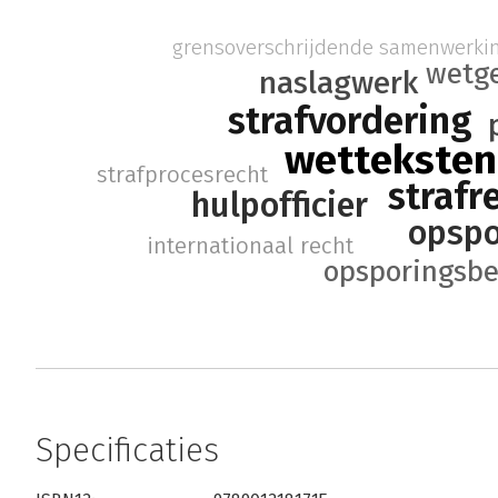
grensoverschrijdende samenwerki
wetg
naslagwerk
strafvordering
wetteksten
strafprocesrecht
strafr
hulpofficier
opspo
internationaal recht
opsporingsb
Specificaties