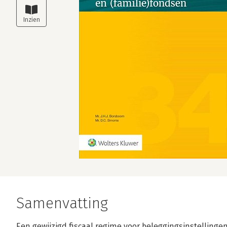
Samenvatting
Een gewijzigd fiscaal regime voor beleggingsinstellingen