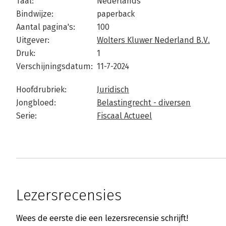
Taal:
Nederlands
Bindwijze:
paperback
Aantal pagina's:
100
Uitgever:
Wolters Kluwer Nederland B.V.
Druk:
1
Verschijningsdatum:
11-7-2024
Hoofdrubriek:
Juridisch
Jongbloed:
Belastingrecht - diversen
Serie:
Fiscaal Actueel
Lezersrecensies
Wees de eerste die een lezersrecensie schrijft!