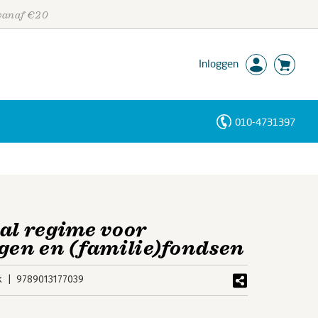
 vanaf €20
Inloggen
010-4731397
Personen
Trefwoorden
al regime voor
ngen en (familie)fondsen
k
9789013177039