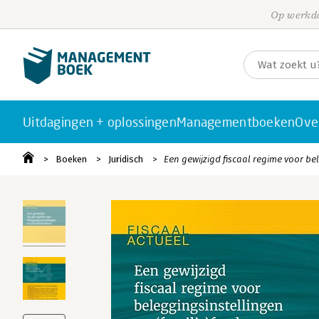
Op werkda
Uitdagingen + oplossingen
Managementboeken
Ove
Boeken
Juridisch
Een gewijzigd fiscaal regime voor be