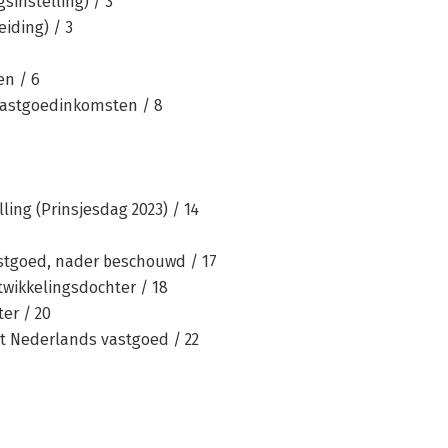
sinstelling) / 3
iding) / 3
en / 6
 vastgoedinkomsten / 8
ling (Prinsjesdag 2023) / 14
astgoed, nader beschouwd / 17
wikkelingsdochter / 18
er / 20
et Nederlands vastgoed / 22