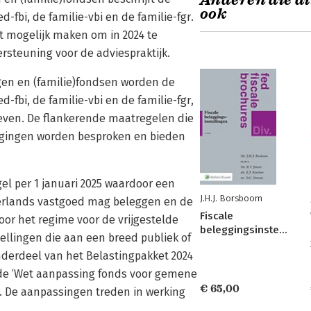
Anderen die di
ook
d-fbi, de familie-vbi en de familie-fgr.
 mogelijk maken om in 2024 te
ersteuning voor de adviespraktijk.
ngen en (familie)fondsen worden de
d-fbi, de familie-vbi en de familie-fgr,
reven. De flankerende maatregelen die
zigingen worden besproken en bieden
l per 1 januari 2025 waardoor een
J.H.J. Borsboom
Nederlands vastgoed mag beleggen en de
Fiscale
or het regime voor de vrijgestelde
beleggingsinstellingen
tellingen die aan een breed publiek of
derdeel van het Belastingpakket 2024
n de ‘Wet aanpassing fonds voor gemene
€ 65,00
d. De aanpassingen treden in werking