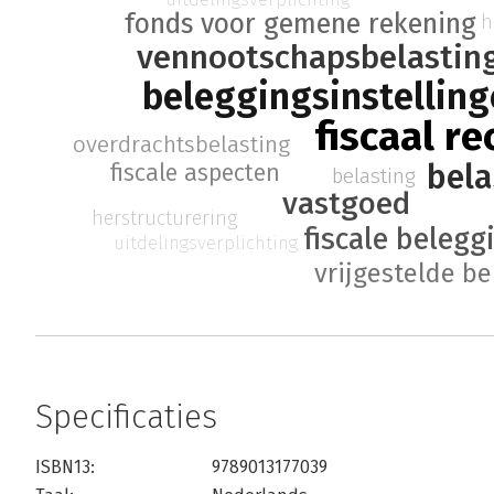
fonds voor gemene rekening
h
vennootschapsbelastin
beleggingsinstellin
fiscaal re
overdrachtsbelasting
bela
fiscale aspecten
belasting
vastgoed
herstructurering
fiscale belegg
uitdelingsverplichting
vrijgestelde be
Specificaties
ISBN13:
9789013177039