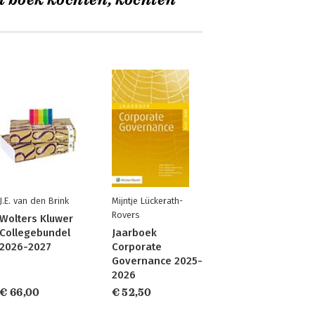
t boek kochten, kochten
J.E. van den Brink
Mijntje Lückerath-
Rovers
Wolters Kluwer
Collegebundel
Jaarboek
2026-2027
Corporate
Governance 2025-
2026
€ 66,00
€ 52,50