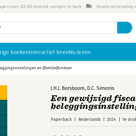
gen voor 23:00 besteld, morgen in huis
Gratis verzending
rige boeken
Interactief leren
Nu lezen
leggingsinstellingen en (familie)fondsen
J.H.J. Borsboom
,
D.C. Simonis
Een gewijzigd fisca
beleggingsinstelli
Paperback
Nederlands
2024
1e dru