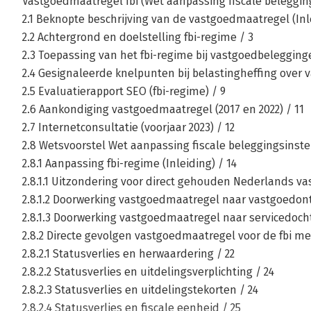
Vastgoedmaatregel fbi (Wet aanpassing fiscale belegging
2.1 Beknopte beschrijving van de vastgoedmaatregel (Inle
2.2 Achtergrond en doelstelling fbi-regime / 3
2.3 Toepassing van het fbi-regime bij vastgoedbelegging
2.4 Gesignaleerde knelpunten bij belastingheffing over
2.5 Evaluatierapport SEO (fbi-regime) / 9
2.6 Aankondiging vastgoedmaatregel (2017 en 2022) / 11
2.7 Internetconsultatie (voorjaar 2023) / 12
2.8 Wetsvoorstel Wet aanpassing fiscale beleggingsinstel
2.8.1 Aanpassing fbi-regime (Inleiding) / 14
2.8.1.1 Uitzondering voor direct gehouden Nederlands v
2.8.1.2 Doorwerking vastgoedmaatregel naar vastgoedont
2.8.1.3 Doorwerking vastgoedmaatregel naar servicedocht
2.8.2 Directe gevolgen vastgoedmaatregel voor de fbi m
2.8.2.1 Statusverlies en herwaardering / 22
2.8.2.2 Statusverlies en uitdelingsverplichting / 24
2.8.2.3 Statusverlies en uitdelingstekorten / 24
2.8.2.4 Statusverlies en fiscale eenheid / 25