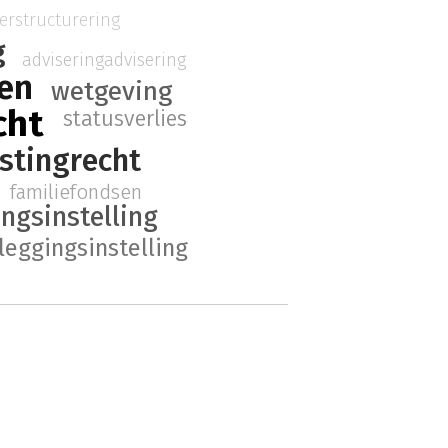
erstructurering
g
advisering
advisering
gen
wetgeving
cht
statusverlies
stingrecht
familiefondsen
ingsinstelling
leggingsinstelling