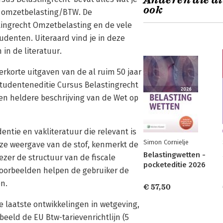
Anderen die di
ook
n omzetbelasting/BTW. De
ingrecht Omzetbelasting en de vele
udenten. Uiteraard vind je in deze
 in de literatuur.
erkorte uitgaven van de al ruim 50 jaar
 Studenteneditie Cursus Belastingrecht
en heldere beschrijving van de Wet op
dentie en vakliteratuur die relevant is
Simon Cornielje
jze weergave van de stof, kenmerkt de
Belastingwetten -
ezer de structuur van de fiscale
pocketeditie 2026
 voorbeelden helpen de gebruiker de
n.
€ 57,50
e laatste ontwikkelingen in wetgeving,
rbeeld de EU Btw-tarievenrichtlijn (5