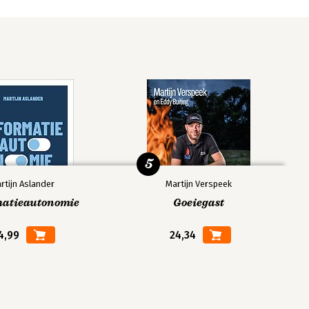
5
rtijn Aslander
Martijn Verspeek
matieautonomie
Goeiegast
4,99
24,34