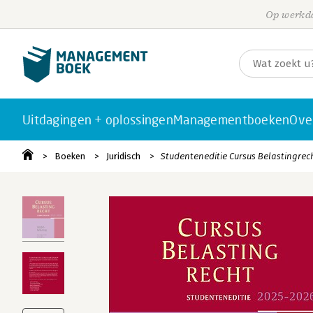
Op werkda
Uitdagingen + oplossingen
Managementboeken
Ove
Boeken
Juridisch
Studenteneditie Cursus Belastingrec