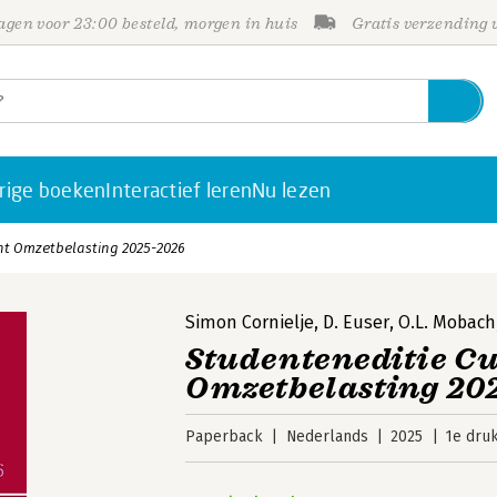
gen voor 23:00 besteld, morgen in huis
Gratis verzending
rige boeken
Interactief leren
Nu lezen
ht Omzetbelasting 2025-2026
Simon Cornielje
,
D. Euser
,
O.L. Mobach
Studenteneditie Cu
Omzetbelasting 20
Paperback
Nederlands
2025
1e dru