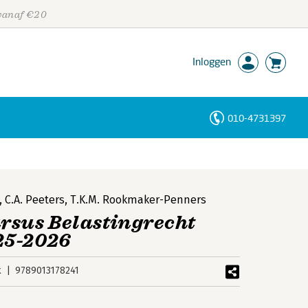
 vanaf €20
Inloggen
010-4731397
Personen
Trefwoorden
,
C.A. Peeters
,
T.K.M. Rookmaker-Penners
rsus Belastingrecht
25-2026
k
9789013178241