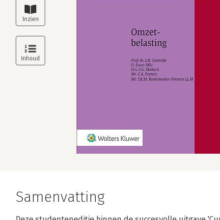
Samenvatting
Deze studenteneditie binnen de succesvolle uitgave 'Cur