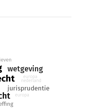
ieven
g
wetgeving
echt
europa
nederland
jurisprudentie
cht
europa
effing