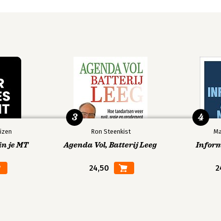
3
4
izen
Ron Steenkist
Ma
in je MT
Agenda Vol, Batterij Leeg
Infor
24,50
2