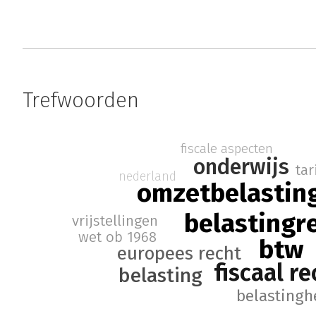
Trefwoorden
fiscale aspecten
onderwijs
tar
nederland
omzetbelastin
belastingr
vrijstellingen
wet ob 1968
btw
europees recht
fiscaal re
belasting
belastingh