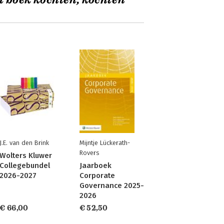
t boek kochten, kochten
J.E. van den Brink
Mijntje Lückerath-
Rovers
Wolters Kluwer
Collegebundel
Jaarboek
2026-2027
Corporate
Governance 2025-
2026
€ 66,00
€ 52,50