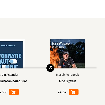
5
rtijn Aslander
Martijn Verspeek
matieautonomie
Goeiegast
4,99
24,34