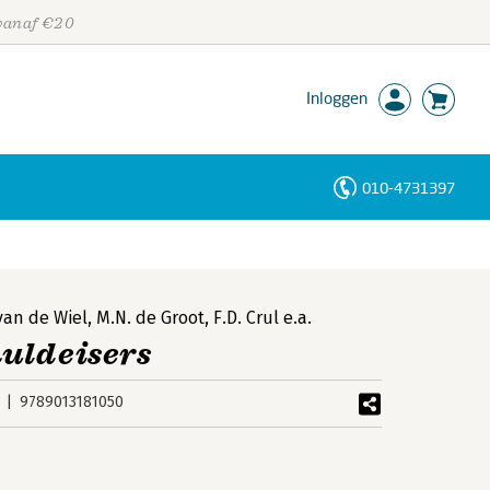
 vanaf €20
Inloggen
010-4731397
Personen
Trefwoorden
 van de Wiel
,
M.N. de Groot
,
F.D. Crul
e.a.
uldeisers
9789013181050