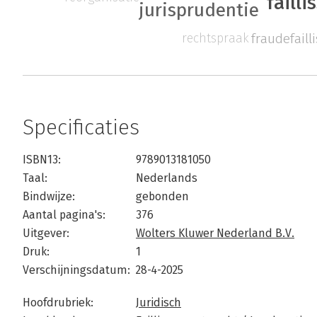
faill
jurisprudentie
rechtspraak
fraudefail
Specificaties
ISBN13:
9789013181050
Taal:
Nederlands
Bindwijze:
gebonden
Aantal pagina's:
376
Uitgever:
Wolters Kluwer Nederland B.V.
Druk:
1
Verschijningsdatum:
28-4-2025
Hoofdrubriek:
Juridisch