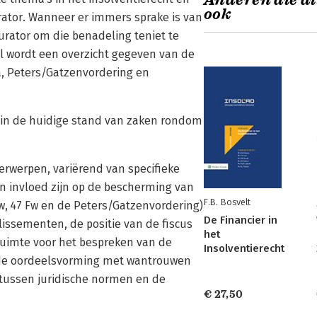
Anderen die di
ook
ator. Wanneer er immers sprake is van
urator om die benadeling teniet te
el wordt een overzicht gegeven van de
a, Peters/Gatzenvordering en
n in de huidige stand van zaken rondom
rwerpen, variërend van specifieke
an invloed zijn op de bescherming van
F.B. Bosvelt
Fw, 47 Fw en de Peters/Gatzenvordering)
De Financier in
issementen, de positie van de fiscus
het
uimte voor het bespreken van de
Insolventierecht
 de oordeelsvorming met wantrouwen
 tussen juridische normen en de
€ 27,50