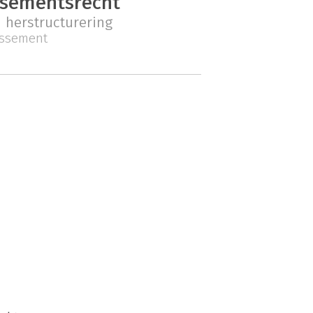
issementsrecht
herstructurering
lissement