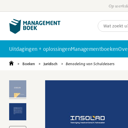
Op werkda
Uitdagingen + oplossingen
Managementboeken
Ove
Boeken
Juridisch
Benadeling van Schuldeisers