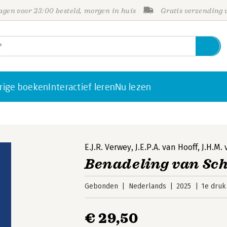
gen voor 23:00 besteld, morgen in huis
Gratis verzending
rige boeken
Interactief leren
Nu lezen
E.J.R. Verwey
,
J.E.P.A. van Hooff
,
J.H.M.
Benadeling van Sch
Gebonden
Nederlands
2025
1e druk
€ 29,50