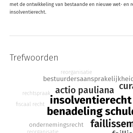
met de ontwikkeling van bestaande en nieuwe wet- en r
insolventierecht.
Trefwoorden
reorganisatie
bestuurdersaansprakelijkhei
cur
actio pauliana
rechtspraak
insolventierecht
fiscaal recht
benadeling schul
faillisse
ondernemingsrecht
reorganisatie