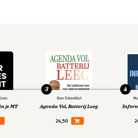
3
4
izen
Ron Steenkist
Ma
in je MT
Agenda Vol, Batterij Leeg
Infor
24,50
2