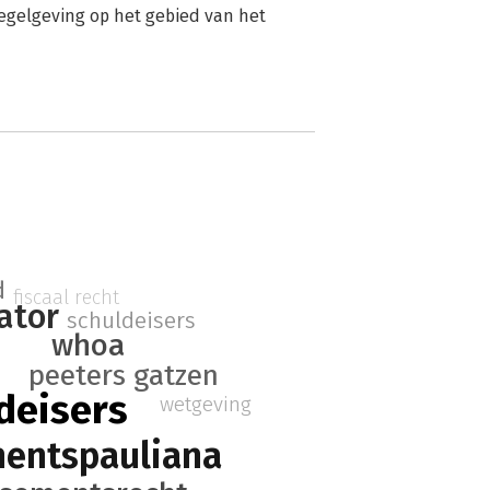
egelgeving op het gebied van het
d
fiscaal recht
ator
schuldeisers
whoa
peeters gatzen
deisers
wetgeving
mentspauliana