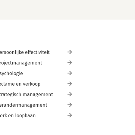
ersoonlijke effectiviteit
rojectmanagement
sychologie
eclame en verkoop
trategisch management
erandermanagement
erk en loopbaan