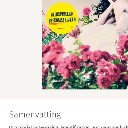
Samenvatting
Over social not-working, beautification, 361°-persoonli