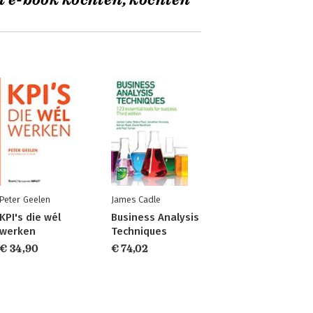
t e-book kochten, kochten
Peter Geelen
James Cadle
KPI's die wél
Business Analysis
werken
Techniques
€ 34,90
€ 74,02