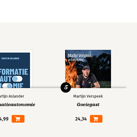
5
rtijn Aslander
Martijn Verspeek
matieautonomie
Goeiegast
4,99
24,34