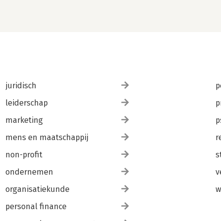
juridisch
p
leiderschap
p
marketing
p
mens en maatschappij
r
non-profit
s
ondernemen
v
organisatiekunde
w
personal finance