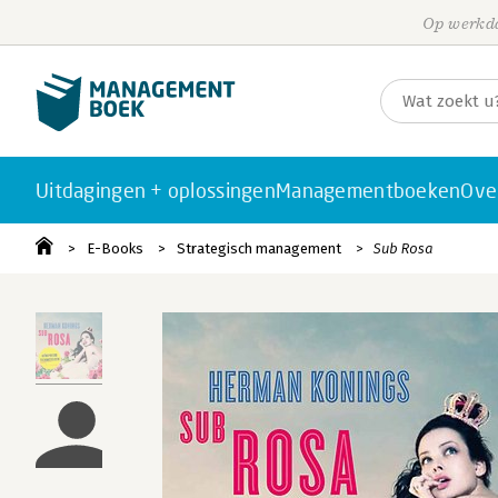
Op werkda
Uitdagingen + oplossingen
Managementboeken
Ove
E-Books
Strategisch management
Sub Rosa