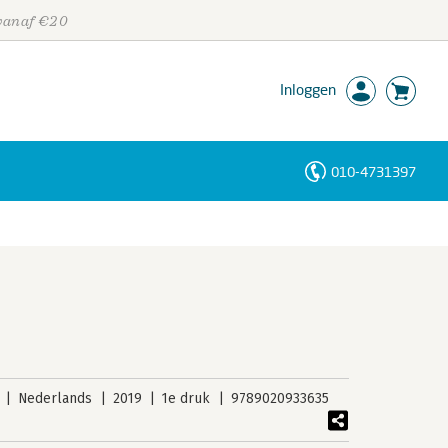
 vanaf €20
Inloggen
010-4731397
Personen
Trefwoorden
Nederlands
2019
1e druk
9789020933635