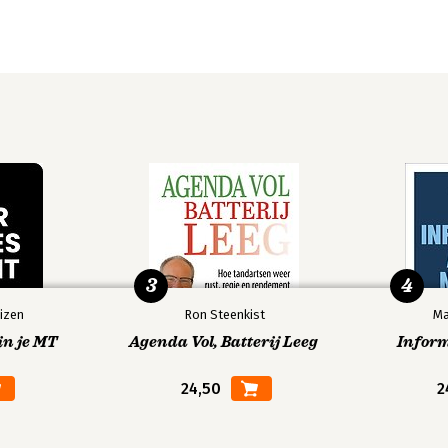
3
4
izen
Ron Steenkist
Ma
in je MT
Agenda Vol, Batterij Leeg
Infor
24,50
2