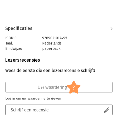
Specificaties
ISBN13:
9789021017495
Taal:
Nederlands
Bindwijze:
paperback
Aantal pagina's:
256
Uitgever:
Luitingh-Sijthoff
Lezersrecensies
Druk:
13
Verschijningsdatum:
17-2-2018
Wees de eerste die een lezersrecensie schrijft!
Hoofdrubriek:
Gezondheid
?
Uw waardering
Log in om uw waardering te geven
Schrijf een recensie