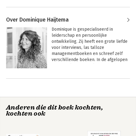
Over Dominique Haijtema
Dominique is gespecialiseerd in 
leiderschap en persoonlijke 
ontwikkeling. Zij heeft een grote liefde 
voor interviews, las talloze 
managementboeken en schreef zelf 
verschillende boeken. In de afgelopen 
jaren werkte zij o.a. als hoofdredacteur 
bij tijdschrift Management Team en als 
Andere boeken door Dominique
verslaggever bij kranten als Het 
Haijtema
Financieele Dagblad en Het Parool. Ook 
schreef zij als freelance journalist voor 
tijdschriften als Happinez en 
Psychologie Magazine. Dominique is 
Anderen die dit boek kochten,
moderator bij het European Leadership 
kochten ook
Platform (ELP) en gastdocent bij o.a. 
AOG School of Management. Haar 
nieuwste boek 'De Heilige Graal. Een 
zoektocht naar leiderschap' verschijnt 