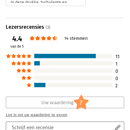
In deze drukke, turbulente en
onzekere tijden zijn mensen op zoek
naar wijsheden die ze op weg kunnen
helpen naar hun geluk, welzijn,
geloof of iets anders.
Lezersrecensies
(3)
Lees verder
4.4
14 stemmen
van de 5
11
1
0
0
2
?
Uw waardering
Log in om uw waardering te geven
Schrijf een recensie