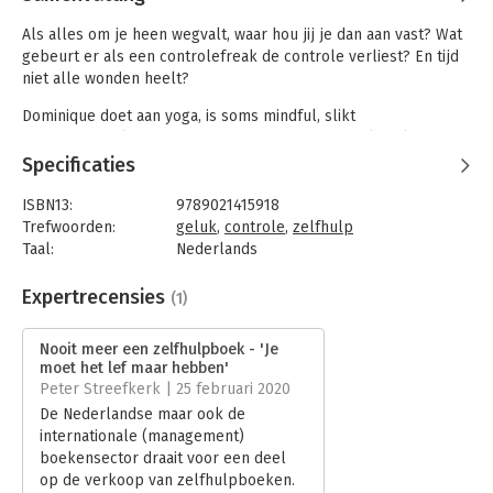
Als alles om je heen wegvalt, waar hou jij je dan aan vast? Wat
gebeurt er als een controlefreak de controle verliest? En tijd
niet alle wonden heelt?
Dominique doet aan yoga, is soms mindful, slikt
voedingssupplementen, probeert positief te denken, las
honderden zelfhulpboeken en interviewde talloze goeroes.
Specificaties
Het mag allemaal niet baten when the shit hits the fan.
ISBN13:
9789021415918
Als ze in 2011 een hersenbloeding krijgt raakt ze haar houvast
Trefwoorden:
geluk
,
controle
,
zelfhulp
kwijt; het leven blijkt minder maakbaar dan ze dacht. Als ze
Taal:
Nederlands
een paar jaar later wordt gediagnosticeerd met epilepsie moet
Bindwijze:
gebonden
ze haar wereld- en zelfbeeld nog verder bijschaven.
Aantal pagina's:
184
Expertrecensies
(1)
Uitgever:
Singel Uitgevers
'Nooit meer een zelfhulpboek' is het eerlijke en nuchtere
Druk:
1
verslag van haar zoektocht. Dominique heeft niet het licht
Nooit meer een zelfhulpboek - 'Je
Verschijningsdatum:
5-2-2019
gezien, is geen beter mens geworden en haar boek wordt niet
moet het lef maar hebben'
Peter Streefkerk | 25 februari 2020
aanbevolen door een bekende Nederlander.
Hoofdrubriek:
Psychologie
De Nederlandse maar ook de
internationale (management)
boekensector draait voor een deel
op de verkoop van zelfhulpboeken.