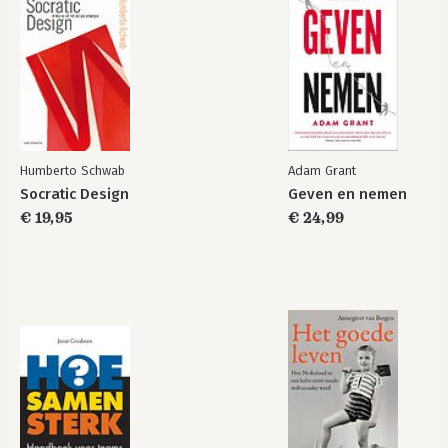
in juni 2025. 

www.haijtema.com

De heilige graal
De heilige graal
(foto door Mirjam van der Linden)
Humberto Schwab
Adam Grant
Socratic Design
Geven en nemen
€ 19,95
€ 24,99
De essentie van
leiderschap