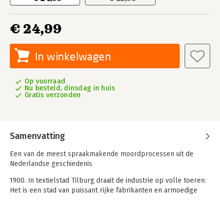
€ 24,99
In winkelwagen
Op voorraad
Nu besteld, dinsdag in huis
Gratis verzonden
Samenvatting
Een van de meest spraakmakende moordprocessen uit de
Nederlandse geschiedenis
1900. In textielstad Tilburg draait de industrie op volle toeren.
Het is een stad van puissant rijke fabrikanten en armoedige
arbeiders. Eén factor verbindt hen: het katholicisme.
Tilburgers hebben meer op met Rome dan Den Haag.