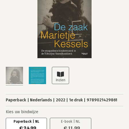
Paperback
Nederlands
2022
1e druk
9789021429861
Kies uw bindwijze
Paperback | NL
E-book | NL
€ 24,99
€ 11,99