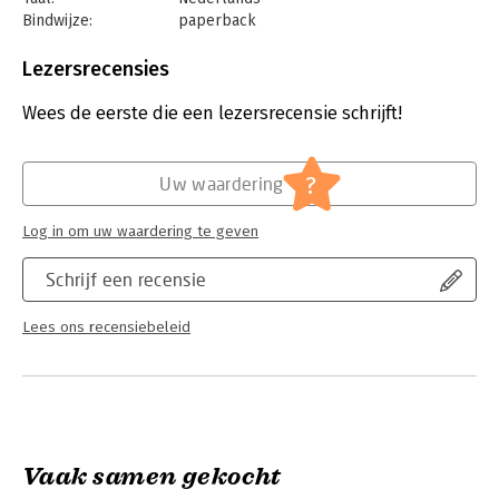
Bindwijze:
paperback
Aantal pagina's:
336
Uitgever:
Volt
Lezersrecensies
Druk:
1
Verschijningsdatum:
31-5-2022
Wees de eerste die een lezersrecensie schrijft!
Hoofdrubriek:
Thrillers en spanning
?
Uw waardering
Log in om uw waardering te geven
Schrijf een recensie
Lees ons recensiebeleid
Vaak samen gekocht