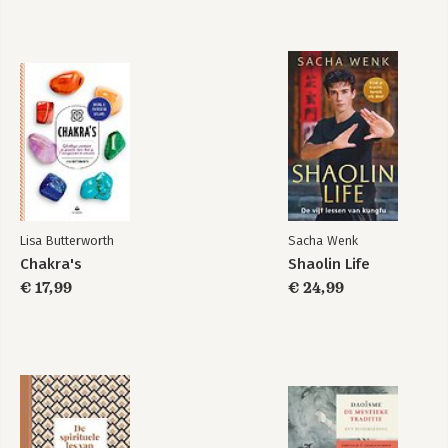
Hoofdstuk 9: Inzetten van het leger 137
Hoofdstuk 10: Het terrein 145
Hoofdstuk 11: De negen terreinsoorten 151
Hoofdstuk 12: Aanval met brandstichting 161
Hoofdstuk 13: Gebruik van spionnen 165
Deel III Ontdekte teksten van de Yin-ch’üeh-shan-stroken uit
de Han-dynastie
1. De vragen van Wu 171
2. [De vier variabelen] 175
3. De Gele Keizer valt de Rode Keizer aan 179
4. De gesteldheid [van het terrein] II 183
5. [Een onderhoud met de koning van Wu] 187
Lisa Butterworth
Sacha Wenk
Chakra's
Shaolin Life
Deel IV Aan latere werken onttrokken teksten
€ 17,99
€ 24,99
1. Een gesprek tussen de koning van Wu en Sun Wu 194
2. Sun Wu spreekt over de commandant 216
3. Sun Wu spreekt over het inzetten van het leger 225
4. De voorspellingen van Sun-tzu 229
5. Sun Wu spreekt over de ‘formatie van acht divisies’ 232
6. De klassieke tekst van de 32 verdedigingswallen 235
7. Bamboestroken uit het gewest Ta-t’ung, uit de Han-dynastie
236