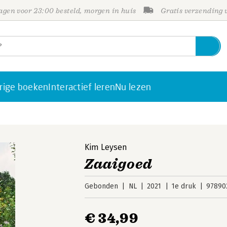
gen voor 23:00 besteld, morgen in huis
Gratis verzending
rige boeken
Interactief leren
Nu lezen
Kim Leysen
Zaaigoed
Gebonden
NL
2021
1e druk
97890
€ 34,99