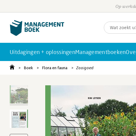
Op werkda
Uitdagingen + oplossingen
Managementboeken
Ove
Boek
Flora en fauna
Zaaigoed