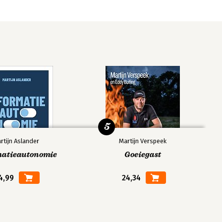
5
rtijn Aslander
Martijn Verspeek
matieautonomie
Goeiegast
4,99
24,34