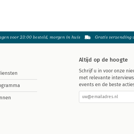
gen voor 23:00 besteld, morgen in huis
Gratis verzending
Altijd op de hoogte
Schrijf u in voor onze nie
diensten
met relevante interviews
events en de beste actie
rogramma
nnen