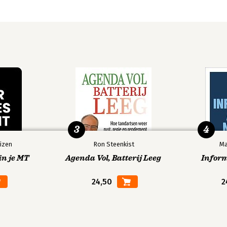
3
4
izen
Ron Steenkist
Ma
in je MT
Agenda Vol, Batterij Leeg
Infor
24,50
2