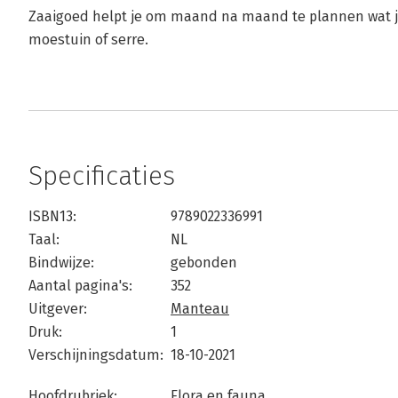
Zaaigoed helpt je om maand na maand te plannen wat je
moestuin of serre.
Specificaties
ISBN13:
9789022336991
Taal:
NL
Bindwijze:
gebonden
Aantal pagina's:
352
Uitgever:
Manteau
Druk:
1
Verschijningsdatum:
18-10-2021
Hoofdrubriek:
Flora en fauna