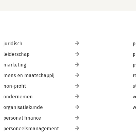
juridisch
p
leiderschap
p
marketing
p
mens en maatschappij
r
non-profit
s
ondernemen
v
organisatiekunde
w
personal finance
personeelsmanagement