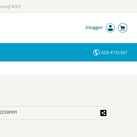
 vanaf €20
Inloggen
010-4731397
Personen
Trefwoorden
22336991