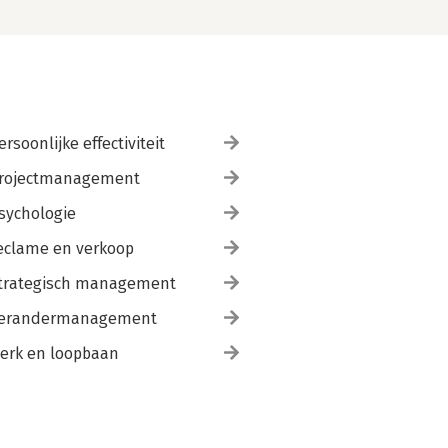
ersoonlijke effectiviteit
rojectmanagement
sychologie
eclame en verkoop
trategisch management
erandermanagement
erk en loopbaan