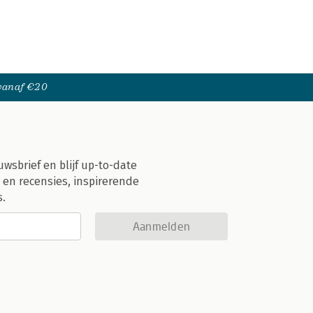
 vanaf €20
uwsbrief en blijf up-to-date
 en recensies, inspirerende
s.
Aanmelden