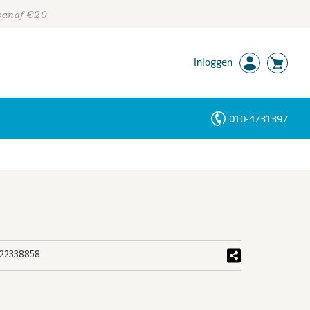
 vanaf €20
Inloggen
010-4731397
Personen
Trefwoorden
22338858