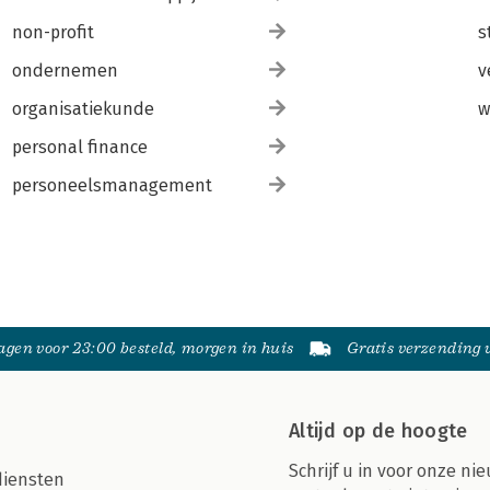
non-profit
s
ondernemen
v
organisatiekunde
w
personal finance
personeelsmanagement
gen voor 23:00 besteld, morgen in huis
Gratis verzending
Altijd op de hoogte
Schrijf u in voor onze nie
diensten