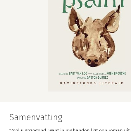
Samenvatting
'Voel u gezegend, want in uw handen ligt een roman uit 1