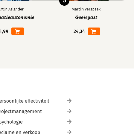
5
rtijn Aslander
Martijn Verspeek
matieautonomie
Goeiegast
4,99
24,34
ersoonlijke effectiviteit
rojectmanagement
sychologie
eclame en verkoop