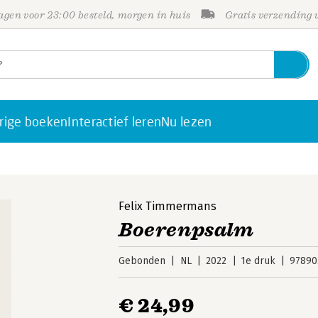
gen voor 23:00 besteld, morgen in huis
Gratis verzending
rige boeken
Interactief leren
Nu lezen
Felix Timmermans
Boerenpsalm
Gebonden
NL
2022
1e druk
97890
€ 24,99