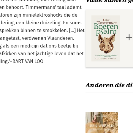
eren behoort. Timmermans' taal ademt
taforen zijn minielektroshocks die de
ndering, een kleine duizeling. En soms
gesprekken binnen te smokkelen. […] Het
aangetast, verdwenen Vlaanderen.
ls een medicijn dat ons beetje bij
fkicken van het jachtige leven dat het
ding.'–BART VAN LOO
Anderen die di