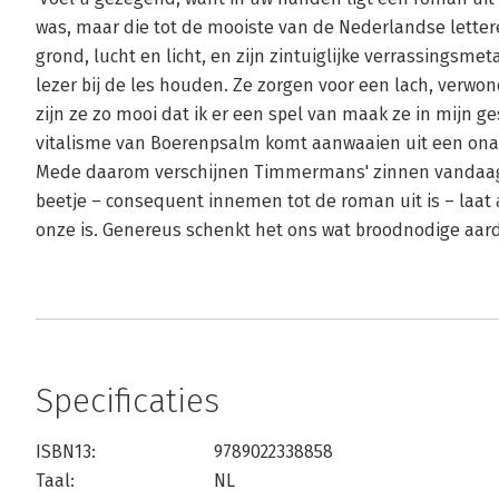
was, maar die tot de mooiste van de Nederlandse lett
grond, lucht en licht, en zijn zintuiglijke verrassingsme
lezer bij de les houden. Ze zorgen voor een lach, verwo
zijn ze zo mooi dat ik er een spel van maak ze in mijn 
vitalisme van Boerenpsalm komt aanwaaien uit een on
Mede daarom verschijnen Timmermans' zinnen vandaag a
beetje – consequent innemen tot de roman uit is – laat a
onze is. Genereus schenkt het ons wat broodnodige aar
Specificaties
ISBN13:
9789022338858
Taal:
NL