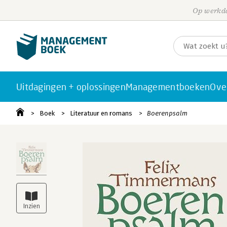
Op werkda
Uitdagingen + oplossingen
Managementboeken
Ove
Boek
Literatuur en romans
Boerenpsalm