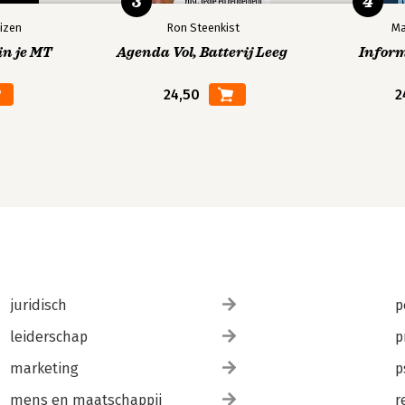
3
4
izen
Ron Steenkist
Ma
in je MT
Agenda Vol, Batterij Leeg
Infor
24,50
2
juridisch
p
leiderschap
p
marketing
p
mens en maatschappij
r