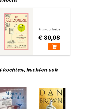
Prijs voor beide
€ 39,98
t kochten, kochten ook