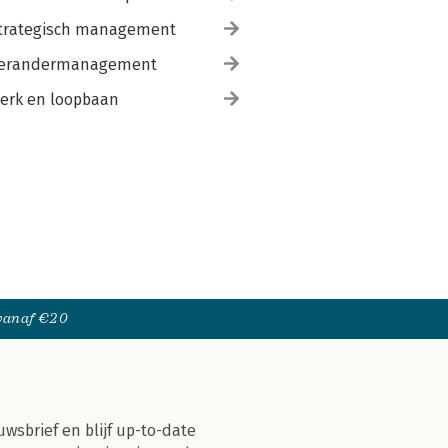
trategisch management
erandermanagement
erk en loopbaan
 vanaf €20
uwsbrief en blijf up-to-date