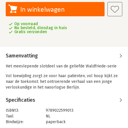
In winkelwagen
Op voorraad
Nu besteld, dinsdag in huis
Gratis verzonden
Samenvatting
Het meeslepende slotdeel van de geliefde Waldfriede-serie
Vol toewijding zorgt ze voor haar patiënten, vol hoop kijkt ze
naar de toekomst: het ontroerende verhaal van een jonge
verloskundige in het naoorlogse Berlijn.
Berlijn, 1948. Als de hulpgoederen eindelijk Waldfriede
Specificaties
bereiken, slaakt iedereen een zucht van verlichting. De nood is
hoog in het zwaar getroffen ziekenhuis, net als in de rest van
ISBN13:
9789022599013
het belegerde West-Berlijn. Ook voor Christina, een
Taal:
NL
verloskundige in opleiding, staat elke dag voor een grote
Bindwijze:
paperback
uitdaging om haar patiënten te geven wat ze nodig hebben.
Aantal pagina's:
544