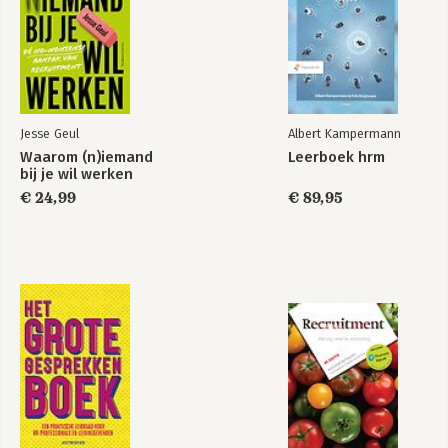
2. Kwantitatieve analyse van het personeelsbestand
Inleiding
2.1 Kwantitatieve analyse van het personeelsbestand
2.2 Taak-tijdanalyse
2.3 Performance- of prestatieanalyse
2.4 Analyse van in-, door- en uitstroom
2.5 Analyse van kosten en opbrengsten van het
Jesse Geul
Albert Kampermann
personeelsbestand
Waarom (n)iemand
Leerboek hrm
2.6 Gebruik van geavanceerde analysetechnieken
bij je wil werken
2.7 Ontwikkeling van een adequate informatievoorziening
€ 24,99
€ 89,95
3. Kwalitatieve analyse van het personeelsbestand
Inleiding
3.1 Competentieanalyse
3.2 Employabilityanalyse
3.3 Fitheidsanalyse
3.4 Werken met kwaliteitskaarten van personeel
Deel 2: Ontwikkelen van strategisch HR-beleid
4. HR-beleid
Inleiding
4.1 Vertaling van de bedrijfsstrategie naar een HR-beleid
4.2 Het ontwikkelen van een HR-factorenmodel