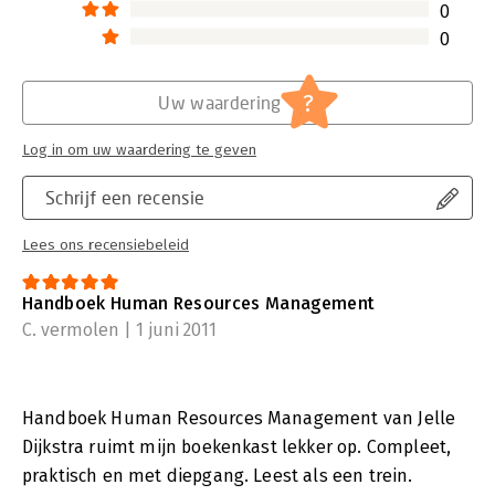
- de vertaling hiervan naar HR-prioriteiten, de organisatie van
0
het HR-werk en de vereiste professionele kwaliteiten van de
0
HR-adviseur zelf;
- hoe de noodzakelijke veranderingsprocessen voorbereid en
geïmplementeerd kunnen worden;
?
Uw waardering
- welke concrete interventies nodig zijn in de sfeer van leren
en ontwikkelen, in-, door- en uitstroom, et cetera om de
Log in om uw waardering te geven
gewenste veranderingen door te kunnen voeren.
De in dit boek beschreven hulpmiddelen vormen voor
Schrijf een recensie
toekomstige HR-adviseurs een 'up to date' gereedschapskist.
Daarnaast is praktijkervaring onontbeerlijk om de 'tools' uit de
Lees ons recensiebeleid
gereedschapkist te leren gebruiken en tot een goede HR-
professional uit te groeien.
Handboek Human Resources Management
C. vermolen | 1 juni 2011
Handboek Human Resources Management van Jelle
Dijkstra ruimt mijn boekenkast lekker op. Compleet,
praktisch en met diepgang. Leest als een trein.