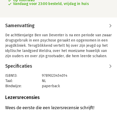
Op voorraad
Vandaag voor 23:00 besteld, vrijdag in huis
Samenvatting
De achttienjarige Ben van Deventer is na een periode van zwaar
drugsgebruik in een psychose geraakt en opgenomen in een
jeugdkliniek. Terugblikkend vertelt hij over zijn jeugd op het
idyllische landgoed Weldra, over het moeizame huwelijk van
zijn ouders en over zijn grootvader, die hem leerde schaken.
Maar vooral over Tom, de jongen die in alles net anders is dan
Specificaties
Ben.
Dagen van gras is het verhaal van een intense
ISBN13:
9789023454014
jongensvriendschap, en hoe die vriendschap in rook opging.
Taal:
NL
‘“Wat zijn de woorden die bij jou horen dan?"
Bindwijze:
paperback
Ik twijfelde. “Muziek,” zei ik toen. “En bij jou?”
Aantal pagina's:
167
“Anna,” zei ze, en stak haar hand uit.’
Uitgever:
Bezige Bij b.v., Uitgeverij De
Lezersrecensies
Druk:
3
Verschijningsdatum:
7-10-2009
Wees de eerste die een lezersrecensie schrijft!