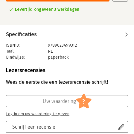
Levertijd ongeveer 3 werkdagen
Specificaties
ISBN13:
9789023499312
Taal:
NL
Bindwijze:
paperback
Aantal pagina's:
96
Uitgever:
Querido
Lezersrecensies
Druk:
1
Verschijningsdatum:
31-3-2018
Wees de eerste die een lezersrecensie schrijft!
Hoofdrubriek:
Literatuur en romans
?
Uw waardering
Log in om uw waardering te geven
Schrijf een recensie