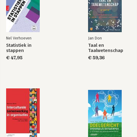
1.10 Samenvatting 44
1.11 Literatuur 46
2 De uitdagingen voor een goed gesprek 51
2.1 Het communicatieproces 52
2.2 De elementen in een boodschap 55
Nel Verhoeven
Jan Don
2.3 Kanalen: verbaal, paralinguaal en non-verbaal 58
Statistiek in
Taal en
2.4 Uniekheid en beleving 63
stappen
Taalwetenschap
2.5 Aandacht, waarneming, interpretatie 68
€ 47,95
€ 59,36
2.6 Interpreteren via vuistregels 73
2.7 Een open houding en een goede samenwerkingssfeer 84
2.8 Besluit 95
2.9 Samenvatting 96
2.10 Literatuur 98
3 Actief luisteren en observatief luisteren – de basis van
gespreksvaardigheden 101
3.1 Vragen 102
3.2 Zenden: het overbrengen van wat je wilt zeggen 112
3.3 Actief luisteren – technieken om de ander te laten voelen
dat je luistert 121
3.4 Observatief luisteren 123