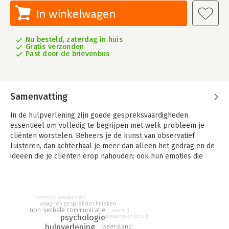
In winkelwagen
Nu besteld, zaterdag in huis
Gratis verzonden
Past door de brievenbus
Samenvatting
In de hulpverlening zijn goede gespreksvaardigheden
essentieel om volledig te begrijpen met welk probleem je
cliënten worstelen. Beheers je de kunst van observatief
luisteren, dan achterhaal je meer dan alleen het gedrag en de
ideeën die je cliënten erop nahouden: ook hun emoties die
eraan ten grondslag liggen en daarmee begrijp je ook hun
beleving. De kunst van observatief luisteren is gebaseerd op
kennis over emoties.
communicatiepatronen
Het Dynamisch Driehoeksmodel Situatie-Emotie-Gedrag
vraag- en gesprekstechnieken
non-verbale communicatie
boosheid
verklaart hoe emoties tot stand komen, betekenis geven en
psychologie
schaamte en schuld
bepalend zijn in de beleving en het gedrag van een mens.
hulpverlening
weerstand