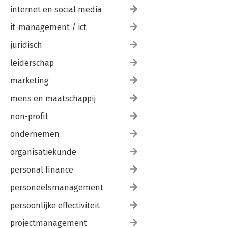
6.7 Wat observatief luisteren is 319
internet en social media
6.8 Besluit 321
6.9 Samenvatting 322
it-management / ict
6.10 Bruggetje naar verder onderzoek 325
juridisch
6.11 Literatuur 325
leiderschap
Illustratieverantwoording 327
Over de auteur 329
marketing
Index 330
mens en maatschappij
non-profit
ondernemen
organisatiekunde
personal finance
personeelsmanagement
persoonlijke effectiviteit
projectmanagement