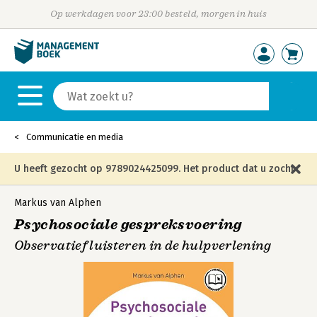
Op werkdagen voor 23:00 besteld, morgen in huis
Communicatie en media
U heeft gezocht op 9789024425099. Het product dat u zocht
is niet meer in die editie leverbaar en is vervangen door de
Markus van Alphen
Psychosociale gespreksvoering
onderstaande editie.
Observatief luisteren in de hulpverlening