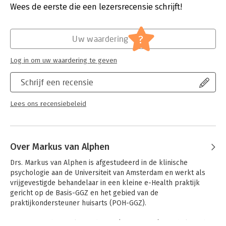
Verschijningsdatum:
25-3-2024
Wees de eerste die een lezersrecensie schrijft!
Hoofdrubriek:
Communicatie en media
?
Uw waardering
Log in om uw waardering te geven
Schrijf een recensie
Lees ons recensiebeleid
Over Markus van Alphen
Drs. Markus van Alphen is afgestudeerd in de klinische 
psychologie aan de Universiteit van Amsterdam en werkt als 
vrijgevestigde behandelaar in een kleine e-Health praktijk 
gericht op de Basis-GGZ en het gebied van de 
praktijkondersteuner huisarts (POH-GGZ). 

Daarnaast is hij freelance docent (toegepaste) psychologie bij 