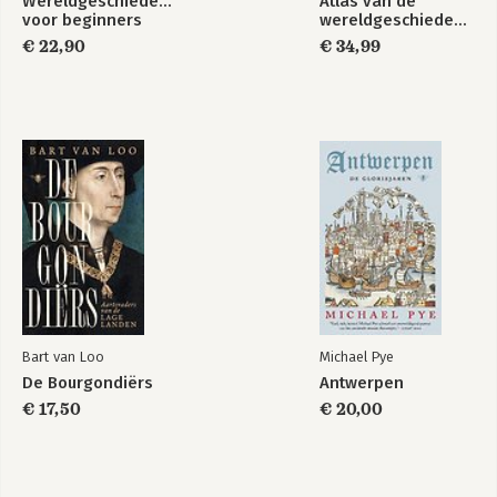
Wereldgeschiedenis
Atlas van de
voor beginners
wereldgeschiedenis
€ 22,90
€ 34,99
Bart van Loo
Michael Pye
De Bourgondiërs
Antwerpen
€ 17,50
€ 20,00